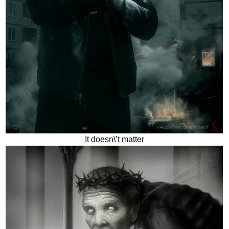
It doesn\’t matter