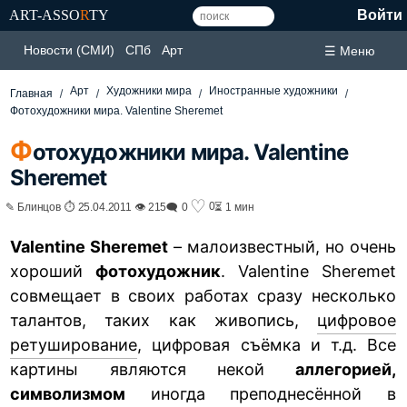
ART-ASSO
R
TY
Войти
Новости (СМИ)
СПб
Арт
☰ Меню
Арт
Художники мира
Иностранные художники
Главная
Фотохудожники мира. Valentine Sheremet
Ф
отохудожники мира. Valentine
Sheremet
♡
0
✎ Блинцов ⏱ 25.04.2011 👁 215
🗨 0
⏳ 1 мин
Valentine Sheremet
– малоизвестный, но очень
хороший
фотохудожник
. Valentine Sheremet
совмещает в своих работах сразу несколько
талантов, таких как живопись,
цифровое
ретуширование
, цифровая съёмка и т.д. Все
картины являются некой
аллегорией,
символизмом
иногда преподнесённой в