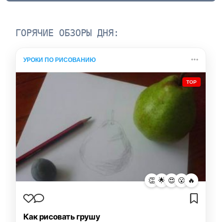
ГОРЯЧИЕ ОБЗОРЫ ДНЯ:
УРОКИ ПО РИСОВАНИЮ
TOP
👏
🌟
😍
😮
🔥
Как рисовать грушу