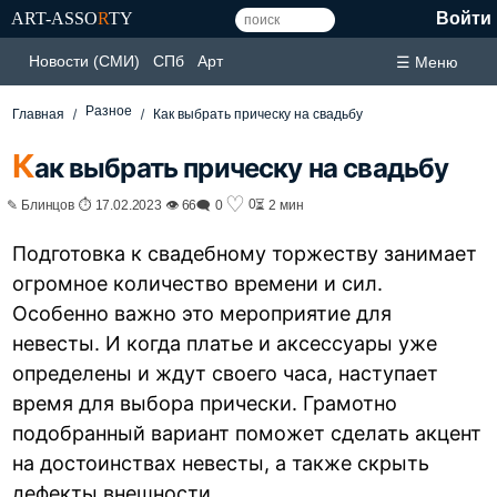
ART-ASSO
R
TY
Войти
Новости (СМИ)
СПб
Арт
☰ Меню
Разное
Главная
Как выбрать прическу на свадьбу
К
ак выбрать прическу на свадьбу
♡
0
✎ Блинцов ⏱ 17.02.2023 👁 66
🗨 0
⏳ 2 мин
Подготовка к свадебному торжеству занимает
огромное количество времени и сил.
Особенно важно это мероприятие для
невесты. И когда платье и аксессуары уже
определены и ждут своего часа, наступает
время для выбора прически. Грамотно
подобранный вариант поможет сделать акцент
на достоинствах невесты, а также скрыть
дефекты внешности.