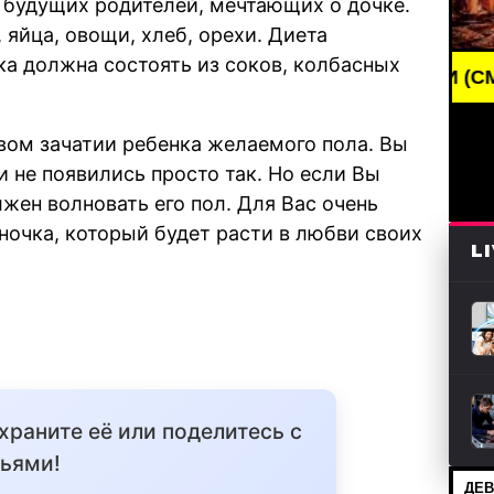
 будущих родителей, мечтающих о дочке.
 яйца, овощи, хлеб, орехи. Диета
ка должна состоять из соков, колбасных
BREAKING NEWS /// НОВОСТИ (СМИ) /// СВЕЖИ
вом зачатии ребенка желаемого пола. Вы
 не появились просто так. Но если Вы
лжен волновать его пол. Для Вас очень
ночка, который будет расти в любви своих
L
охраните её или поделитесь с
ьями!
ДЕВ