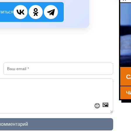
литься
С
Ч
🖼️
😊
 комментарий