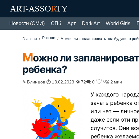
ART-ASSO
R
TY
Новости (СМИ)
СПб
Арт
Dark Art
World Girls
Разное
Главная
Можно ли запланировать пол будущего реб
М
ожно ли запланироват
ребенка?
♡
0
✎ Блинцов ⏱ 13.02.2023 👁 72
🗨 0
⏳ 2 мин
У каждого народа
зачать ребенка о
или нет — личное
даже если эти пр
случится. Они в
ребенка желаемо