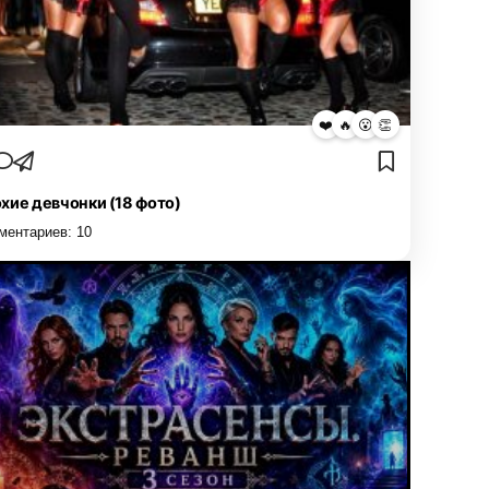
❤️
🔥
😮
👏
хие девчонки (18 фото)
ментариев:
10