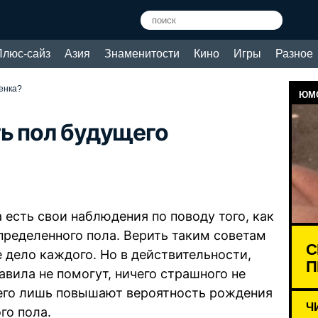
Плюс-сайз
Азия
Знаменитости
Кино
Игры
Разное
енка?
ЮМО
ь пол будущего
 есть свои наблюдения по поводу того, как
пределенного пола. Верить таким советам
С
 дело каждого. Но в действительности,
П
авила не помогут, ничего страшного не
сего лишь повышают вероятность рождения
Ч
го пола.