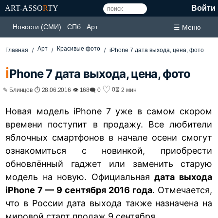
ART-ASSO
R
TY
Войти
Новости (СМИ)
СПб
Арт
☰ Меню
Арт
Красивые фото
Главная
iPhone 7 дата выхода, цена, фото
i
Phone 7 дата выхода, цена, фото
♡
0
✎ Блинцов ⏱ 28.06.2016 👁 168
🗨 0
⏳ 2 мин
Новая модель iPhone 7 уже в самом скором
времени поступит в продажу. Все любители
яблочных смартфонов в начале осени смогут
ознакомиться с новинкой, приобрести
обновлённый гаджет или заменить старую
модель на новую. Официальная
дата выхода
iPhone 7 — 9 сентября 2016 года
. Отмечается,
что в России дата выхода также назначена на
мировой старт продаж 9 сентября.