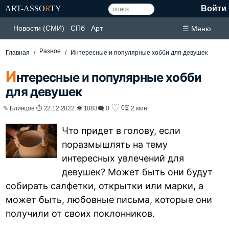
ART-ASSO
R
TY
Войти
Новости (СМИ)
СПб
Арт
☰ Меню
Разное
Главная
Интересные и популярные хобби для девушек
И
нтересные и популярные хобби
для девушек
♡
0
✎ Блинцов ⏱ 22.12.2022 👁 1083
🗨 0
⏳ 2 мин
Что придет в голову, если
поразмышлять на тему
интересных увлечений для
девушек? Может быть они будут
собирать салфетки, открытки или марки, а
может быть, любовные письма, которые они
получили от своих поклонников.