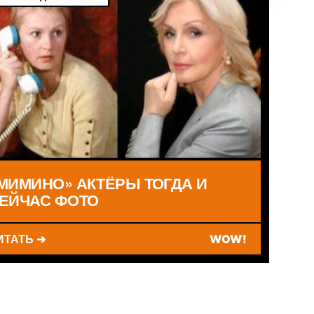
МИМИНО» АКТЁРЫ ТОГДА И
ЕЙЧАС ФОТО
ИТАТЬ ➔
WOW!