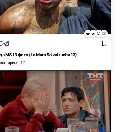
❤️
🔥
😮
👏
да MS 13 фото (La Mara Salvatrucha 13)
ментариев:
12