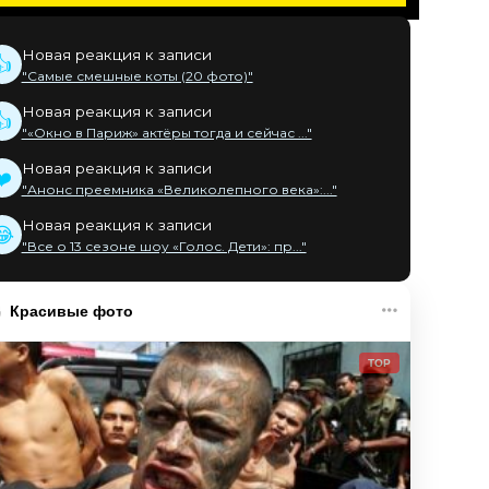
Новая реакция к записи
👍
"Самые смешные коты (20 фото)"
Новая реакция к записи
👍
"«Окно в Париж» актёры тогда и сейчас ..."
Новая реакция к записи
❤️
"Анонс преемника «Великолепного века»:..."
Новая реакция к записи
😂
"Все о 13 сезоне шоу «Голос. Дети»: пр..."
Красивые фото
TOP