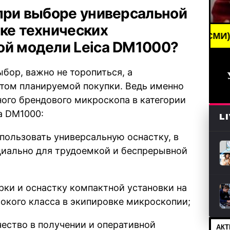
 при выборе универсальной
ке технических
BREAKING NEWS /// НОВОСТИ (СМИ) /// СВЕЖИЕ 
ой модели Leica DM1000?
бор, важно не торопиться, а
том планируемой покупки. Ведь именно
ого брендового микроскопа в категории
a DM1000:
L
ользовать универсальную оснастку, в
циально для трудоемкой и беспрерывной
рки и оснастку компактной установки на
окого класса в экипировке микроскопии;
чество в получении и оперативной
АКТ