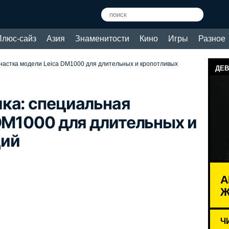
Плюс-сайз
Азия
Знаменитости
Кино
Игры
Разное
настка модели Leica DM1000 для длительных и кропотливых
ДЕВ
ка: специальная
DM1000 для длительных и
ций
А
Ж
Ч