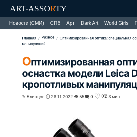
ART-ASSO
R
TY
Новости (СМИ)
СПб
Арт
Dark Art
World Girls
Разное
Главная
Оптимизированная оптика: специальная ос
манипуляций
О
птимизированная опти
оснастка модели Leica 
кропотливых манипуля
♡
0
✎ Блинцов ⏱ 26.11.2022 👁 55
🗨 0
⏳ 3 мин