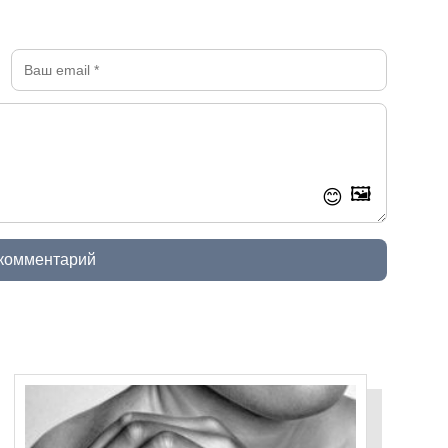
🖼️
😊
 комментарий