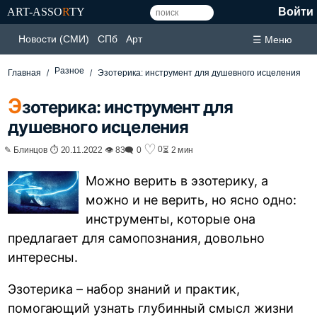
ART-ASSO
R
TY
Войти
Новости (СМИ)
СПб
Арт
☰ Меню
Разное
Главная
Эзотерика: инструмент для душевного исцеления
Э
зотерика: инструмент для
душевного исцеления
♡
0
✎ Блинцов ⏱ 20.11.2022 👁 83
🗨 0
⏳ 2 мин
Можно верить в эзотерику, а
можно и не верить, но ясно одно:
инструменты, которые она
предлагает для самопознания, довольно
интересны.
Эзотерика – набор знаний и практик,
помогающий узнать глубинный смысл жизни