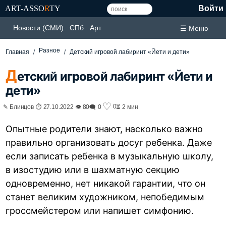
ART-ASSO
R
TY
Войти
Новости (СМИ)
СПб
Арт
☰ Меню
Разное
Главная
Детский игровой лабиринт «Йети и дети»
Д
етский игровой лабиринт «Йети и
дети»
♡
0
✎ Блинцов ⏱ 27.10.2022 👁 80
🗨 0
⏳ 2 мин
Опытные родители знают, насколько важно
правильно организовать досуг ребенка. Даже
если записать ребенка в музыкальную школу,
в изостудию или в шахматную секцию
одновременно, нет никакой гарантии, что он
станет великим художником, непобедимым
гроссмейстером или напишет симфонию.