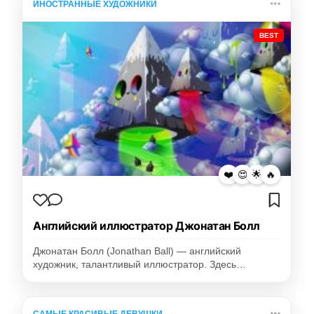
ИНОСТРАННЫЕ ХУДОЖНИКИ
BEST
❤️
😍
🌟
🔥
Английский иллюстратор Джонатан Болл
Джонатан Болл (Jonathan Ball) — английский
художник, талантливый иллюстратор. Здесь…