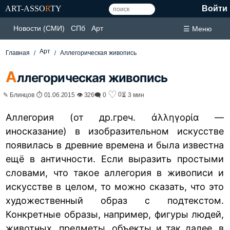
ART-ASSO
R
TY
Войти
Новости (СМИ)
СПб
Арт
☰ Меню
Арт
Главная
Аллегорическая живопись
А
ллегорическая живопись
♡
0
✎ Блинцов ⏱ 01.06.2015 👁 326
🗨 0
⏳ 3 мин
Аллегория (от др.греч. ἀλληγορία —
иносказание) в изобразительном искусстве
появилась в древние времена и была известна
ещё в античности. Если выразить простыми
словами, что такое аллегория в живописи и
искусстве в целом, то можно сказать, что это
художественный образ с подтекстом.
Конкретные образы, например, фигуры людей,
животных, предметы, объекты и так далее, в