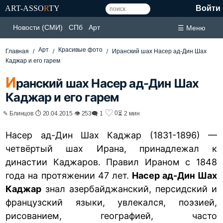
ART-ASSO
R
TY
Войти
Новости (СМИ)
СПб
Арт
☰ Меню
Арт
Красивые фото
Главная
Иранский шах Насер ад-Дин Шах
Каджар и его гарем
И
ранский шах Насер ад-Дин Шах
Каджар и его гарем
♡
0
✎ Блинцов ⏱ 20.04.2015 👁 253
🗨 1
⏳ 2 мин
Насер ад-Дин Шах Каджар (1831-1896) —
четвёртый шах Ирана, принадлежал к
династии Каджаров. Правил Ираном с 1848
года на протяжении 47 лет.
Насер ад-Дин Шах
Каджар
знал азербайджанский, персидский и
французский языки, увлекался, поэзией,
рисованием, географией, часто