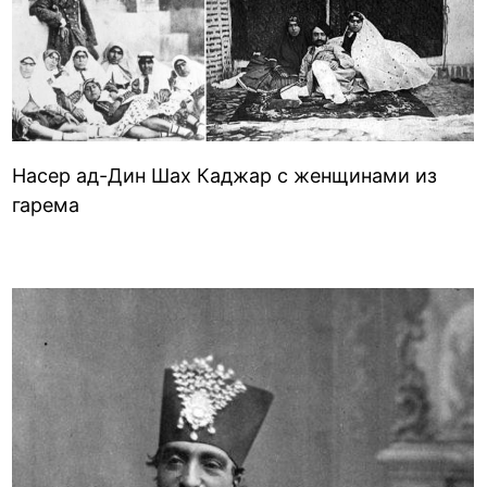
Насер ад-Дин Шах Каджар c женщинами из
гарема