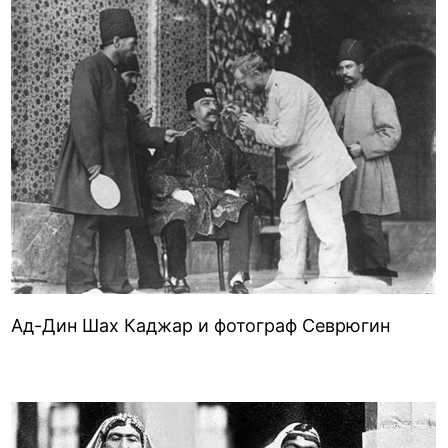
Ад-Дин Шах Каджар и фотограф Севрюгин