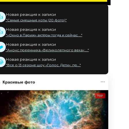
Новая реакция к записи
👍
"Самые смешные коты (20 фото)"
Новая реакция к записи
👍
"«Окно в Париж» актёры тогда и сейчас ..."
Новая реакция к записи
❤️
"Анонс преемника «Великолепного века»:..."
Новая реакция к записи
😂
"Все о 13 сезоне шоу «Голос. Дети»: пр..."
Красивые фото
TOP