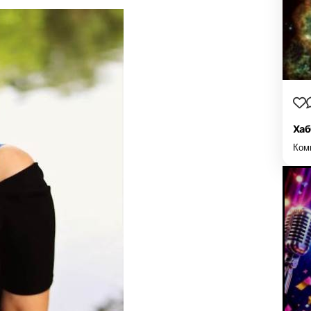
Хаб
Ком