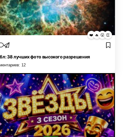
❤️
🔥
😮
👏
бл: 38 лучших фото высокого разрешения
ментариев:
12