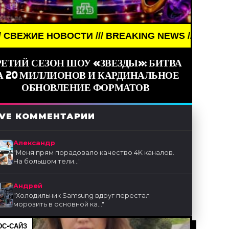
/// BREAKING NEWS /// НОВОСТИ (СМИ) /// СВЕЖИ
РЕТИЙ СЕЗОН ШОУ «ЗВЕЗДЫ»: БИТВА
А 20 МИЛЛИОНОВ И КАРДИНАЛЬНОЕ
ОБНОВЛЕНИЕ ФОРМАТОВ
IVE КОММЕНТАРИИ
Александр
"
Меня прям порадовало качество 4K каналов.
На большом тели...
"
Андрей
"
Холодильник Samsung вдруг перестал
морозить в основной ка...
"
С-САЙЗ