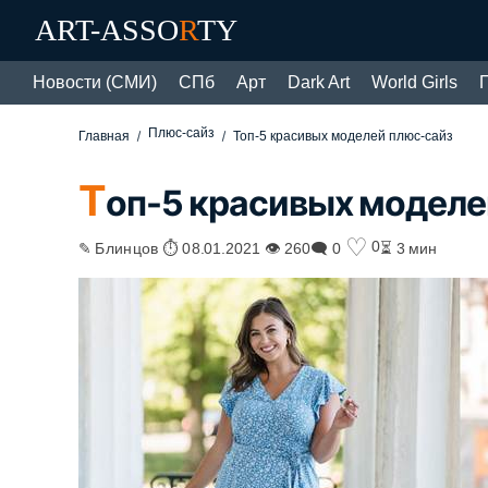
ART-ASSO
R
TY
Новости (СМИ)
СПб
Арт
Dark Art
World Girls
Плюс-сайз
Главная
Топ-5 красивых моделей плюс-сайз
Т
оп-5 красивых моделе
♡
0
✎ Блинцов ⏱ 08.01.2021 👁 260
🗨 0
⏳ 3 мин