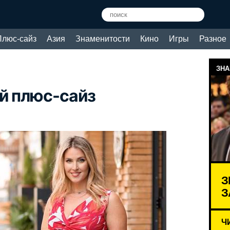
Плюс-сайз
Азия
Знаменитости
Кино
Игры
Разное
ЗНА
й плюс-сайз
З
З
Ч