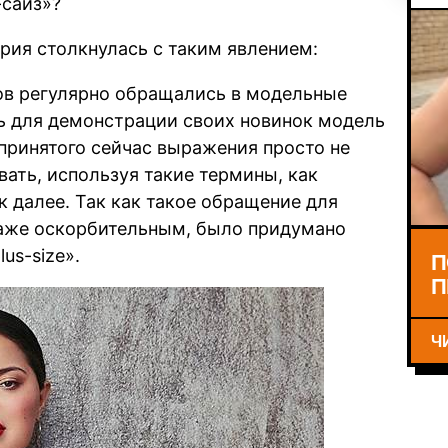
-сайз»?
рия столкнулась с таким явлением:
в регулярно обращались в модельные
ть для демонстрации своих новинок модель
принятого сейчас выражения просто не
вать, используя такие термины, как
к далее. Так как такое обращение для
даже оскорбительным, было придумано
us-size».
П
П
Ч