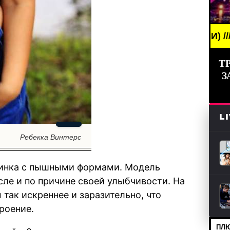
G NEWS /// НОВОСТИ (СМИ) /// СВЕЖИЕ НОВОСТИ 
Т
З
L
Ребекка Винтерс
динка с пышными формами. Модель
сле и по причине своей улыбчивости. На
 так искреннее и заразительно, что
роение.
ПЛЮ