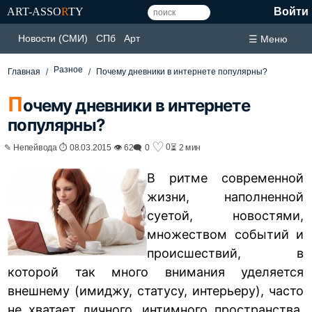
ART-ASSO
R
TY
Войти
Новости (СМИ)
СПб
Арт
☰ Меню
Разное
Главная
Почему дневники в интернете популярны?
П
очему дневники в интернете
популярны?
♡
0
✎ Непейвода ⏱ 08.03.2015 👁 62
🗨 0
⏳ 2 мин
В ритме современной
жизни, наполненной
суетой, новостями,
множеством событий и
происшествий, в
которой так много внимания уделяется
внешнему (имиджу, статусу, интерьеру), часто
не хватает личного, интимного пространства.