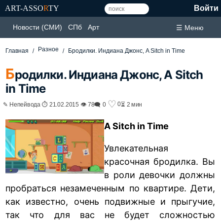
ART-ASSO
R
TY
Войти
Новости (СМИ)
СПб
Арт
☰ Меню
Разное
Главная
Бродилки. Индиана Джонс, A Sitch in Time
Б
родилки. Индиана Джонс, A Sitch
in Time
♡
0
✎ Непейвода ⏱ 21.02.2015 👁 78
🗨 0
⏳ 2 мин
A Sitch in Time
Увлекательная
красочная бродилка. Вы
в роли девочки должны
пробраться незамеченным по квартире. Дети,
как известно, очень подвижные и прыгучие,
так что для вас не будет сложностью