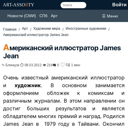
ART-ASSO
R
TY
Войти
Новости (СМИ)
СПб
Арт
☰ Меню
Арт
Художники мира
Иностранные художники
Главная
Американский иллюстратор James Jean
А
мериканский иллюстратор James
Jean
♡
0
✎ Блинцов ⏱ 08.03.2012 👁 216
🗨 0
⏳ 1 мин
Очень известный американский иллюстратор
и
художник
. В основном занимается
оформлением обложек к комиксам и
различным журналам. В этом направлении он
достиг больших результатов и является
обладателем многих премий и наград. Родился
James Jean в 1979 году в Тайвани. Окончил