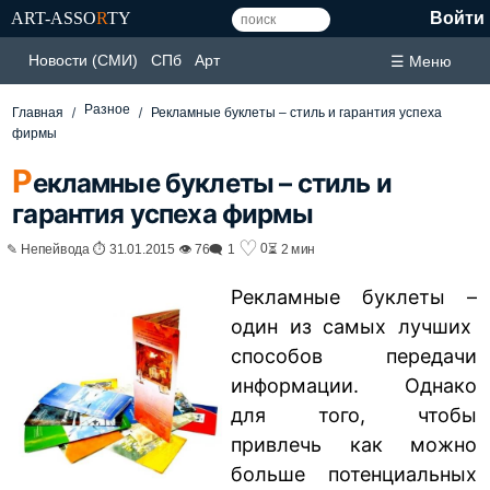
ART-ASSO
R
TY
Войти
Новости (СМИ)
СПб
Арт
☰ Меню
Разное
Главная
Рекламные буклеты – стиль и гарантия успеха
фирмы
Р
екламные буклеты – стиль и
гарантия успеха фирмы
♡
0
✎ Непейвода ⏱ 31.01.2015 👁 76
🗨 1
⏳ 2 мин
Рекламные буклеты –
один из самых лучших
способов передачи
информации. Однако
для того, чтобы
привлечь как можно
больше потенциальных