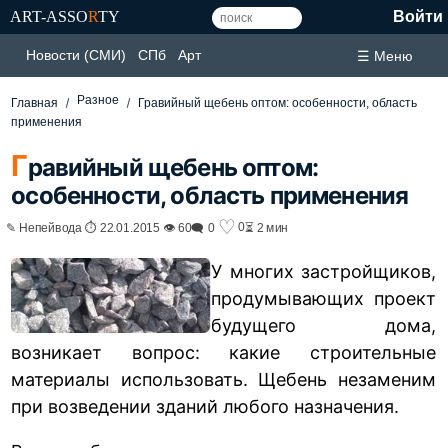
ART-ASSO
R
TY
Войти
Новости (СМИ)
СПб
Арт
☰ Меню
Разное
Главная
Гравийный щебень оптом: особенности, область
применения
Г
равийный щебень оптом:
особенности, область применения
♡
0
✎ Непейвода ⏱ 22.01.2015 👁 60
🗨 0
⏳ 2 мин
У многих застройщиков,
продумывающих проект
будущего дома,
возникает вопрос: какие строительные
материалы использовать. Щебень незаменим
при возведении зданий любого назначения.