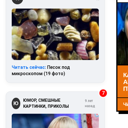
Читать сейчас:
Песок под
К
микроскопом (19 фото)
А
П
7
ЮМОР, СМЕШНЫЕ
9 лет
Ю
Ч
КАРТИНКИ, ПРИКОЛЫ
назад