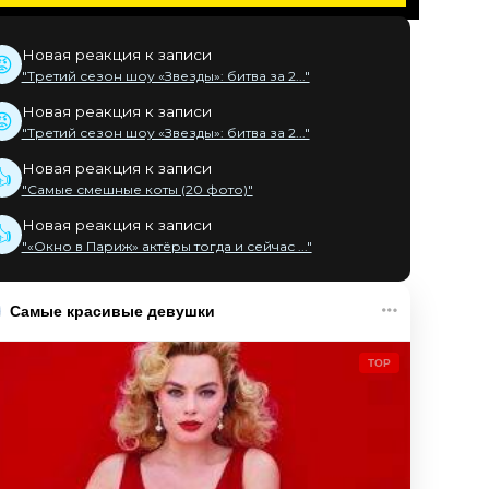
Новая реакция к записи
😡
"Третий сезон шоу «Звезды»: битва за 2..."
Новая реакция к записи
😡
"Третий сезон шоу «Звезды»: битва за 2..."
Новая реакция к записи
👍
"Самые смешные коты (20 фото)"
Новая реакция к записи
👍
"«Окно в Париж» актёры тогда и сейчас ..."
Самые красивые девушки
TOP