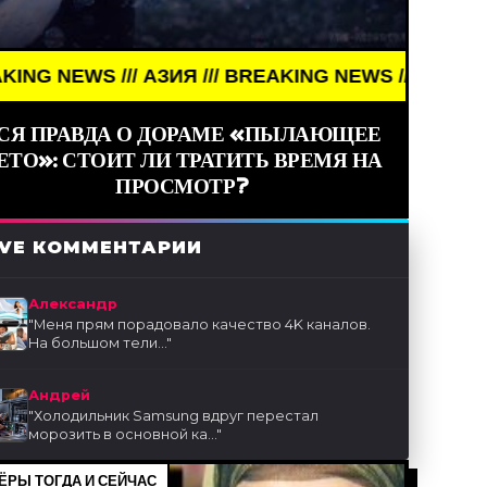
WS /// АЗИЯ /// BREAKING NEWS /// АЗИЯ ///
СЯ ПРАВДА О ДОРАМЕ «ПЫЛАЮЩЕЕ
ЕТО»: СТОИТ ЛИ ТРАТИТЬ ВРЕМЯ НА
ПРОСМОТР?
IVE КОММЕНТАРИИ
Александр
"
Меня прям порадовало качество 4K каналов.
На большом тели...
"
Андрей
"
Холодильник Samsung вдруг перестал
морозить в основной ка...
"
ЁРЫ ТОГДА И СЕЙЧАС