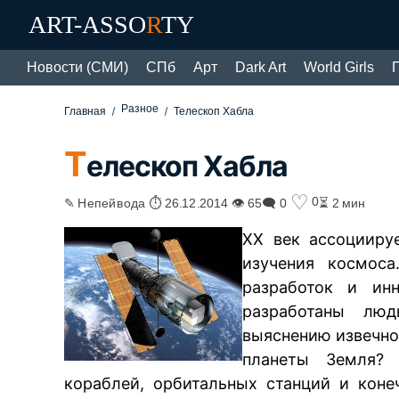
ART-ASSO
R
TY
Новости (СМИ)
СПб
Арт
Dark Art
World Girls
Разное
Главная
Телескоп Хабла
Т
елескоп Хабла
♡
0
✎ Непейвода ⏱ 26.12.2014 👁 65
🗨 0
⏳ 2 мин
XX век ассоцииру
изучения космос
разработок и ин
разработаны люд
выяснению извечног
планеты Земля? 
кораблей, орбитальных станций и коне