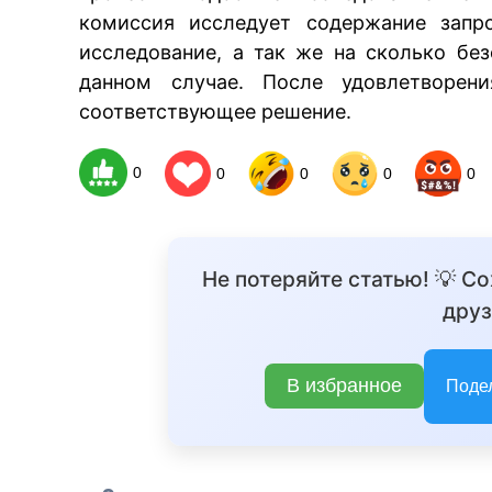
комиссия исследует содержание запро
исследование, а так же на сколько бе
данном случае. После удовлетворени
соответствующее решение.
0
0
0
0
0
Не потеряйте статью! 💡 С
друз
В избранное
Поде