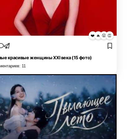
❤️
🔥
😮
👏
ые красивые женщины XXI века (15 фото)
ментариев:
11