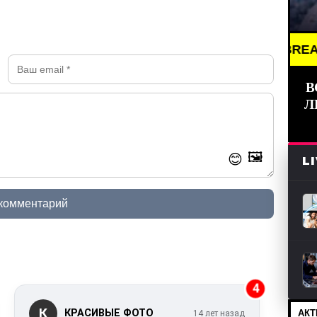
BREAKING NE
В
Л
🖼️
😊
L
 комментарий
4
К
АКТ
КРАСИВЫЕ ФОТО
14 лет назад