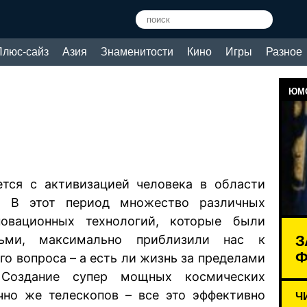
Плюс-сайз
Азия
Знаменитости
Кино
Игры
Разное
ЮМО
ется с активизацией человека в области
а. В этот период множество различных
новационных технологий, которые были
З
ьми, максимально приблизили нас к
Ф
о вопроса – а есть ли жизнь за пределами
Создание супер мощных космических
чно же телескопов – все это эффективно
Ч