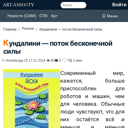
ART-ASSO
R
TY
Войти
Новости (СМИ)
СПб
Арт
☰ Меню
Разное
Главная
Кундалини — поток бесконечной силы
К
ундалини — поток бесконечной
силы
♡
0
✎ Непейвода ⏱ 17.11.2014 👁 85
🗨 0
⏳ 2 мин
Современный мир,
кажется, больше
приспособлен для
роботов и машин, чем
для человека. Обычные
люди чувствуют, что для
них остаётся всё и
меньше и меньше