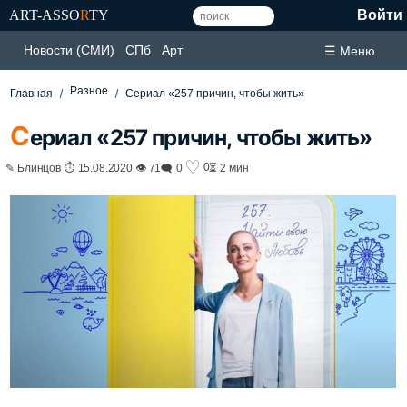
ART-ASSO
R
TY
Войти
Новости (СМИ)
СПб
Арт
☰ Меню
Разное
Главная
Сериал «257 причин, чтобы жить»
С
ериал «257 причин, чтобы жить»
♡
0
✎ Блинцов ⏱ 15.08.2020 👁 71
🗨 0
⏳ 2 мин