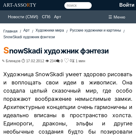
ART-ASSO
R
TY
Войти
Новости (СМИ)
СПб
Арт
☰ Меню
Арт
Художники мира
Русские художники и картины
Главная
SnowSkadi художник фэнтези
S
nowSkadi художник фэнтези
♡
0
✎ Блинцов ⏱ 17.02.2012 👁 234
🗨 0
⏳ 1 мин
Художница SnowSkadi умеет здорово рисовать
и воплощать свои идеи в живописи. Она
создала целый сказочный мир, где особо
поражают воображение немыслимые замки.
Архитектурные концепции очень гармоничны и
идеально вписаны в пространство холста.
Единороги, драконы, эльфы и другие
необычные создания будто бы позировали