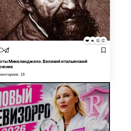
❤️
🔥
😮
👏
оты Микеланджело. Великий итальянский
ожник
ментариев:
18