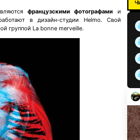
Ч
являются
французскими фотографами
и
работают в дизайн-студии Helmo. Свой
й группой La bonne merveille.