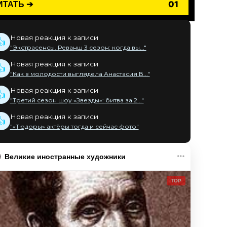
ИТАТЬ ➔
01
Новая реакция к записи
👍
"Экстрасенсы. Реванш 3 сезон: когда вы..."
Новая реакция к записи
👍
"Как в молодости выглядела Анастасия В..."
Новая реакция к записи
👍
"Третий сезон шоу «Звезды»: битва за 2..."
Новая реакция к записи
👍
"«Тюдоры» актёры тогда и сейчас фото"
Великие иностранные художники
TOP