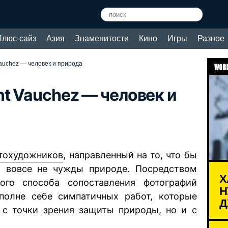
Плюс-сайз
Азия
Знаменитости
Кино
Игры
Разное
auchez — человек и природа
WORL
t Vauchez — человек и
тохудожников
, направленный на то, что бы
и вовсе не чужды природе. Посредством
Х
ого способа сопоставления фотографий
Н
полне себе симпатичных работ, которые
Д
 с точки зрения защиты природы, но и с