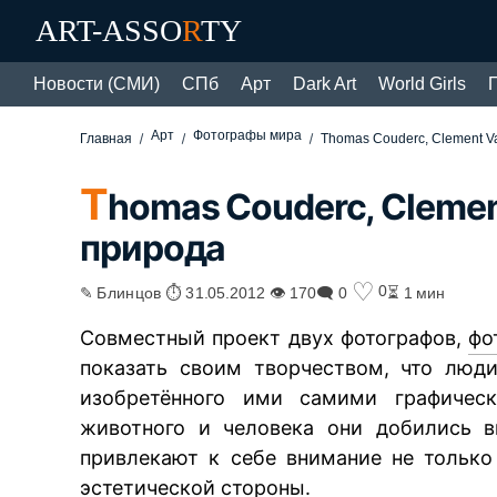
ART-ASSO
R
TY
Новости (СМИ)
СПб
Арт
Dark Art
World Girls
Арт
Фотографы мира
Главная
Thomas Couderc, Clement V
T
homas Couderc, Clemen
природа
♡
0
✎ Блинцов ⏱ 31.05.2012 👁 170
🗨 0
⏳ 1 мин
Совместный проект двух фотографов,
фо
показать своим творчеством, что люд
изобретённого ими самими графическ
животного и человека они добились в
привлекают к себе внимание не только
эстетической стороны.