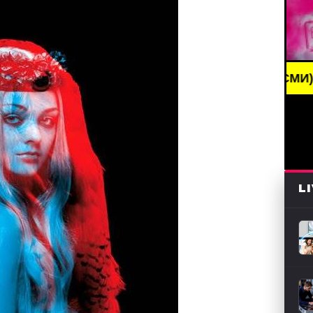
EAKING NEWS /// НОВОСТИ (СМИ) /// СВЕЖИЕ НОВ
L