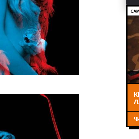
САМ
К
Л
Ч