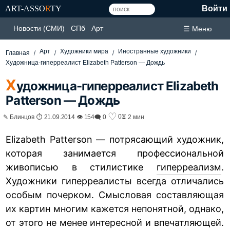
ART-ASSO
R
TY
Войти
Новости (СМИ)
СПб
Арт
☰ Меню
Арт
Художники мира
Иностранные художники
Главная
Художница-гиперреалист Elizabeth Patterson — Дождь
Х
удожница-гиперреалист Elizabeth
Patterson — Дождь
♡
0
✎ Блинцов ⏱ 21.09.2014 👁 154
🗨 0
⏳ 2 мин
Elizabeth Patterson — потрясающий художник,
которая занимается профессиональной
живописью в стилистике
гиперреализм
.
Художники гиперреалисты всегда отличались
особым почерком. Смысловая составляющая
их картин многим кажется непонятной, однако,
от этого не менее интересной и впечатляющей.