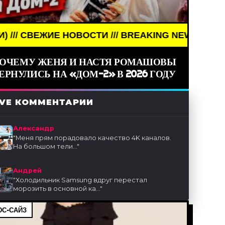
И /// BREAKING NEWS /// НОВОСТИ (СМИ) /// СВ
ОЧЕМУ ЖЕНЯ И НАСТЯ РОМАШОВЫ
ЕРНУЛИСЬ НА «ДОМ-2» В 2026 ГОДУ
IVE КОММЕНТАРИИ
Александр
"
Меня прям порадовало качество 4K каналов.
На большом тели...
"
Андрей
"
Холодильник Samsung вдруг перестал
морозить в основной ка...
"
С-САЙЗ