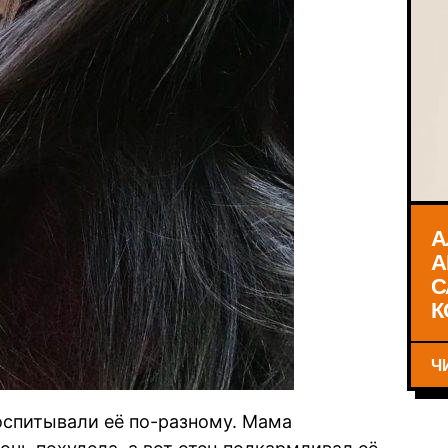
А
А
С
К
Ч
воспитывали её по-разному. Мама