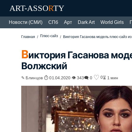
ART-ASSO
R
TY
Новости (СМИ)
СПб
Арт
Dark Art
World Girls
Плюс-сайз
Главная
Виктория Гасанова модель плюс-сайз из
В
иктория Гасанова моде
Волжский
♡
0
✎ Блинцов ⏱ 01.04.2020 👁 343
🗨 0
⏳ 1 мин