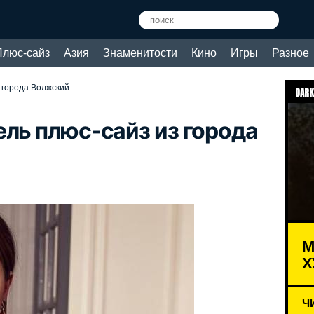
Плюс-сайз
Азия
Знаменитости
Кино
Игры
Разное
 города Волжский
DARK
ль плюс-сайз из города
М
Х
Ч