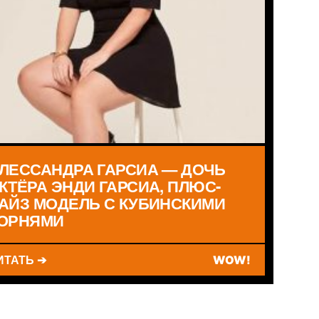
ЛЕССАНДРА ГАРСИА — ДОЧЬ
КТЁРА ЭНДИ ГАРСИА, ПЛЮС-
АЙЗ МОДЕЛЬ С КУБИНСКИМИ
ОРНЯМИ
ИТАТЬ ➔
WOW!