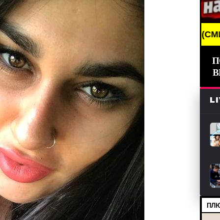
KING NEWS /// НОВОСТИ (СМИ) /// СВЕЖИЕ НОВОСТ
П
В
L
ПЛЮ