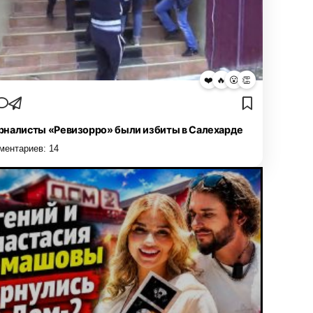
❤️
🔥
😮
👏
налисты «Ревизорро» были избиты в Салехарде
ментариев:
14