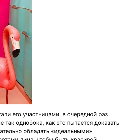
али его участницами, в очередной раз
 так однобока, как это пытается доказать
зательно обладать «идеальными»
ртами лица, чтобы быть красивой,