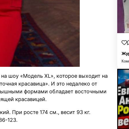
Жур
Ком
 на шоу «Модель XL», которое выходит на
точная красавица». И это недалеко от
 пышными формами обладает восточными
оящей красавицей.
й. При росте 174 см., весит 93 кг.
86-123.