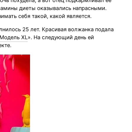
дочь похудела, а вот отец подкармливал её
 мамины диеты оказывались напрасными.
нимать себя такой, какой является.
лнилось 25 лет. Красивая волжанка подала
Модель XL
». На следующий день ей
екте.