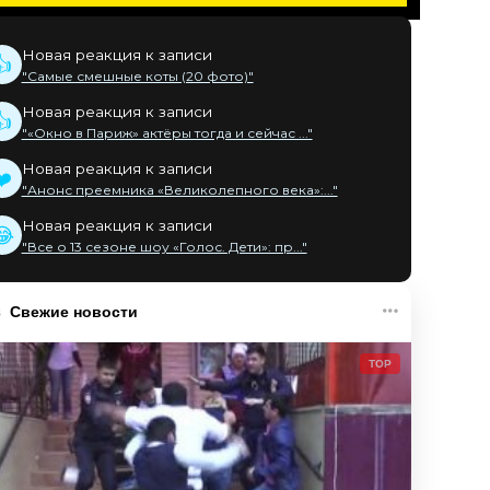
Новая реакция к записи
👍
"Самые смешные коты (20 фото)"
Новая реакция к записи
👍
"«Окно в Париж» актёры тогда и сейчас ..."
Новая реакция к записи
❤️
"Анонс преемника «Великолепного века»:..."
Новая реакция к записи
😂
"Все о 13 сезоне шоу «Голос. Дети»: пр..."
Свежие новости
TOP