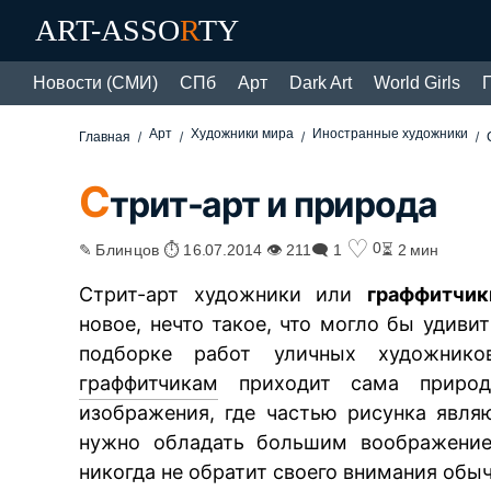
ART-ASSO
R
TY
Новости (СМИ)
СПб
Арт
Dark Art
World Girls
Арт
Художники мира
Иностранные художники
Главная
С
трит-арт и природа
♡
0
✎ Блинцов ⏱ 16.07.2014 👁 211
🗨 1
⏳ 2 мин
Стрит-арт художники или
граффитчик
новое, нечто такое, что могло бы удиви
подборке работ уличных художнико
граффитчикам
приходит сама природа
изображения, где частью рисунка явля
нужно обладать большим воображение
никогда не обратит своего внимания обы