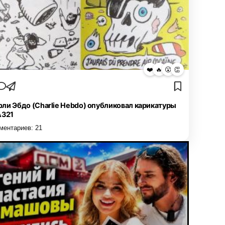
❤️
🔥
😮
👏
ли Эбдо (Charlie Hebdo) опубликовал карикатуры
А321
ментариев:
21