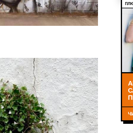
ПЛЮ
А
С
П
Ч