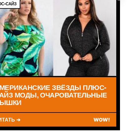
С-САЙЗ
МЕРИКАНСКИЕ ЗВЁЗДЫ ПЛЮС-
АЙЗ МОДЫ, ОЧАРОВАТЕЛЬНЫЕ
ЫШКИ
ИТАТЬ ➔
WOW!