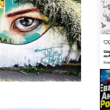
Шар
на 
Ком