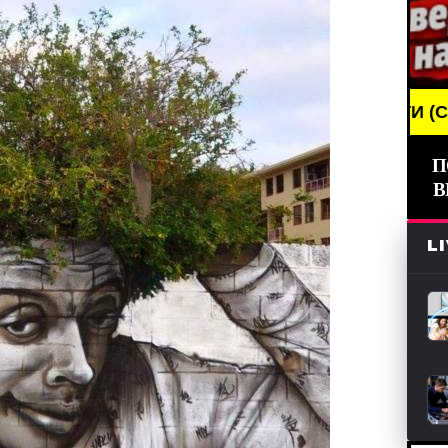
EAKING NEWS /// НОВОСТИ (СМИ) /// СВЕЖИЕ НОВ
П
В
L