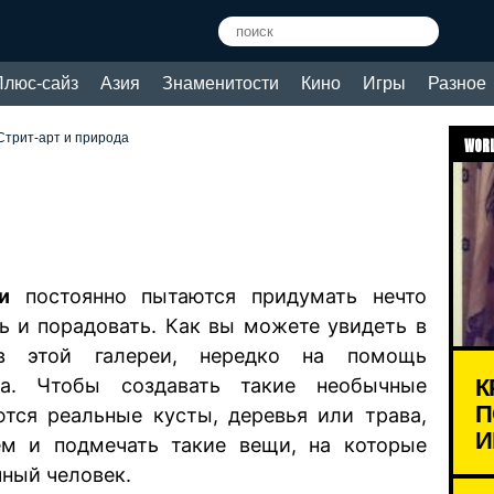
Плюс-сайз
Азия
Знаменитости
Кино
Игры
Разное
Стрит-арт и природа
WORL
и
постоянно пытаются придумать нечто
ть и порадовать. Как вы можете увидеть в
в этой галереи, нередко на помощь
К
. Чтобы создавать такие необычные
П
ются реальные кусты, деревья или трава,
И
м и подмечать такие вещи, на которые
чный человек.