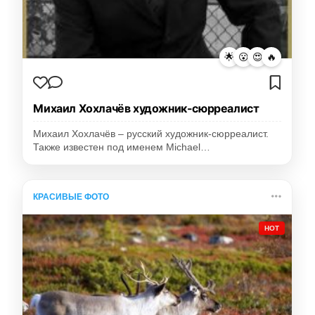
🌟
😮
😍
🔥
Михаил Хохлачёв художник-сюрреалист
Михаил Хохлачёв – русский художник-сюрреалист.
Также известен под именем Michael…
КРАСИВЫЕ ФОТО
HOT