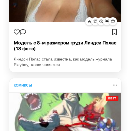
🔥
👏
😮
🌟
😍
Модель с 8-м размером груди Линдси Пэлас
(18 фото)
Линдси Пэлас стала известна, как модель журнала
Playboy, также является…
КОМИКСЫ
BEST