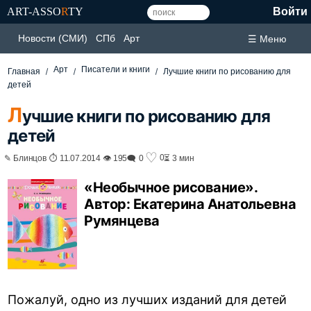
ART-ASSO
R
TY
Войти
Новости (СМИ)
СПб
Арт
☰ Меню
Арт
Писатели и книги
Главная
Лучшие книги по рисованию для
детей
Л
учшие книги по рисованию для
детей
♡
0
✎ Блинцов ⏱ 11.07.2014 👁 195
🗨 0
⏳ 3 мин
«Необычное рисование».
Автор: Екатерина Анатольевна
Румянцева
Пожалуй, одно из лучших изданий для детей