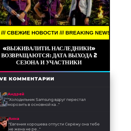
/// BREAKING NEWS /// НОВОСТИ (СМИ) /// СВЕЖ
«ВЫЖИВАЛИТИ. НАСЛЕДНИКИ»
ВОЗВРАЩАЮТСЯ: ДАТА ВЫХОДА 2
СЕЗОНА И УЧАСТНИКИ
IVE КОММЕНТАРИИ
Андрей
"
Холодильник Samsung вдруг перестал
морозить в основной ка...
"
Анна
"
Евгения хорошева отпусти Серёжу она тебе
не жена не ре...
"