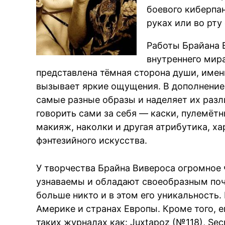
боевого киберпан
руках или во рту 
Работы Брайана 
внутреннего мира
представлена тёмная сторона души, именн
вызывает яркие ощущения. В дополнение 
самые разные образы и наделяет их раз
говорить сами за себя — каски, пулемётн
макияж, наколки и другая атрибутика, х
фэнтезийного искусства.
У творчества Брайна Вивероса огромное 
узнаваемы и обладают своеобразным поч
больше никто и в этом его уникальность. 
Америке и странах Европы. Кроме того, 
таких журналах как: Juxtapoz (№118), Secr