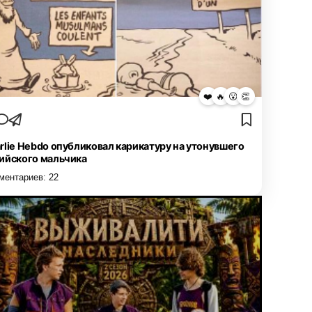
❤️
🔥
😮
👏
rlie Hebdo опубликовал карикатуру на утонувшего
ийского мальчика
ментариев:
22