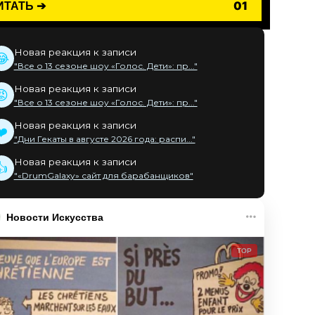
ИТАТЬ ➔
01
Новая реакция к записи
😂
"Все о 13 сезоне шоу «Голос. Дети»: пр..."
Новая реакция к записи
😡
"Все о 13 сезоне шоу «Голос. Дети»: пр..."
Новая реакция к записи
❤️
"Дни Гекаты в августе 2026 года: распи..."
Новая реакция к записи
👍
"«DrumGalaxy» сайт для барабанщиков"
Новости Искусства
TOP