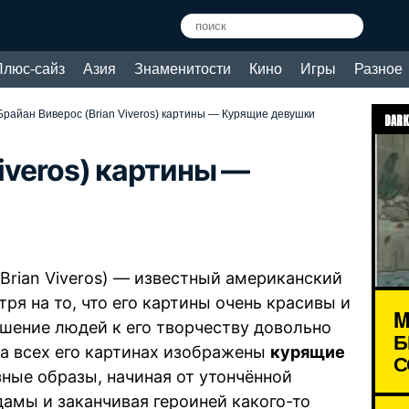
Плюс-сайз
Азия
Знаменитости
Кино
Игры
Разное
Брайан Виверос (Brian Viveros) картины — Курящие девушки
DARK
Viveros) картины —
Brian Viveros) — известный американский
ря на то, что его картины очень красивы и
M
ошение людей к его творчеству довольно
Б
На всех его картинах изображены
курящие
С
азные образы, начиная от утончённой
амы и заканчивая героиней какого-то