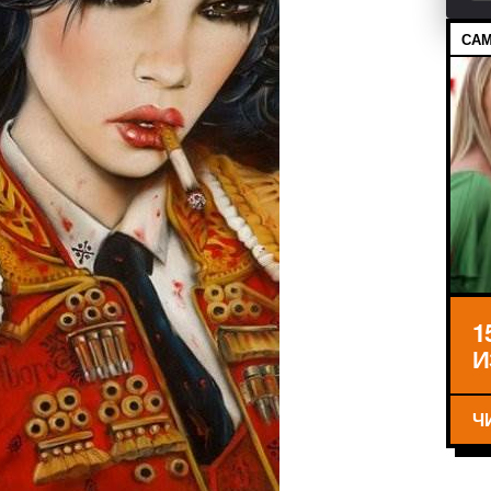
САМ
1
И
Ч