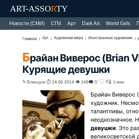
ART-ASSO
R
TY
Новости (СМИ)
СПб
Арт
Dark Art
World Girls
Арт
Художники мира
Иностранные художники
Главная
Б
райан Виверос (Brian 
Курящие девушки
♡
0
✎ Блинцов ⏱ 26.06.2014 👁 248
🗨 0
⏳ 1 мин
Брайан Виверос (
художник. Несмот
талантливы, отн
неоднозначное. 
девушки
. Это р
великосветской д