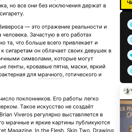
Ч
ка, но все они без исключения держат в
сигарету.
Вивероса — это отражение реальности и
 человека. Зачастую в его работах
о та, что больше всего привлекает и
к сигаретам он облачает своих девушек в
личными символами, которые могут
ые ленты, кровавые пятна, маски, яркий
арактерная для
мрачного
, готического и
число поклонников. Его работы легко
ерком. Такое искусство не создаёт
Brian Viveros регулярно выставляется в
его мрачные и яркие картины публикуются
et Magazine, In the Flesh, Skin Two, Drawing