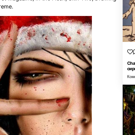
treme.
Cha
сир
Ком