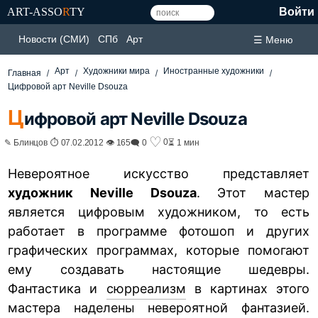
ART-ASSO
R
TY
Войти
Новости (СМИ)
СПб
Арт
☰ Меню
Арт
Художники мира
Иностранные художники
Главная
Цифровой арт Neville Dsouza
Ц
ифровой арт Neville Dsouza
♡
0
✎ Блинцов ⏱ 07.02.2012 👁 165
🗨 0
⏳ 1 мин
Невероятное искусство представляет
художник Neville Dsouza
. Этот мастер
является цифровым художником, то есть
работает в программе фотошоп и других
графических программах, которые помогают
ему создавать настоящие шедевры.
Фантастика и
сюрреализм
в картинах этого
мастера наделены невероятной фантазией.