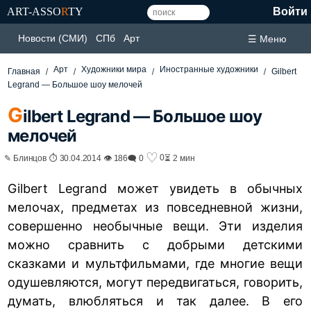
ART-ASSO
R
TY
Войти
Новости (СМИ)
СПб
Арт
☰ Меню
Арт
Художники мира
Иностранные художники
Главная
Gilbert
Legrand — Большое шоу мелочей
G
ilbert Legrand — Большое шоу
мелочей
♡
0
✎ Блинцов ⏱ 30.04.2014 👁 186
🗨 0
⏳ 2 мин
Gilbert Legrand может увидеть в обычных
мелочах, предметах из повседневной жизни,
совершенно необычные вещи. Эти изделия
можно сравнить с добрыми детскими
сказками и мультфильмами, где многие вещи
одушевляются, могут передвигаться, говорить,
думать, влюбляться и так далее. В его