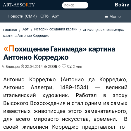
ART-ASSO
R
TY
Войти
Новости (СМИ)
СПб
Арт
☰ Меню
Арт
Истории создания картин
Главная
«Похищение Ганимеда»
картина Антонио Корреджо
«П
охищение Ганимеда» картина
Антонио Корреджо
♡
0
✎ Блинцов ⏱ 22.04.2014 👁 238
🗨 0
⏳ 2 мин
Антонио Корреджо (Антонио да Корреджо,
Антонио Аллегри, 1489-1534) — великий
итальянский художник. Работал в эпоху
Высокого Возрождения и стал одним из самых
известных живописцев этого замечательного,
для всего мирового искусства, времени. В
своей живописи Корреджо представлял тот