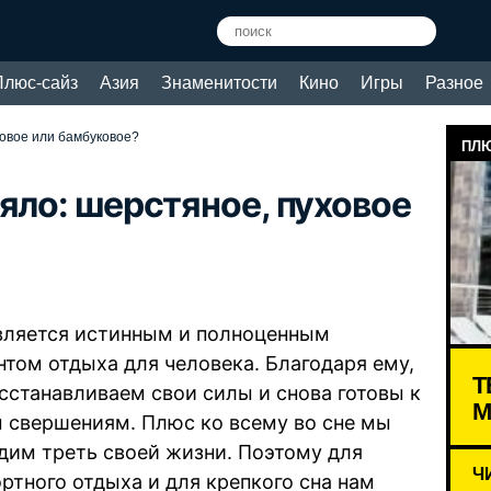
Плюс-сайз
Азия
Знаменитости
Кино
Игры
Разное
ховое или бамбуковое?
ПЛЮ
яло: шерстяное, пуховое
вляется истинным и полноценным
нтом отдыха для человека. Благодаря ему,
Т
сстанавливаем свои силы и снова готовы к
М
 свершениям. Плюс ко всему во сне мы
дим треть своей жизни. Поэтому для
Ч
ртного отдыха и для крепкого сна нам