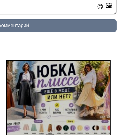
🖼️
😊
 комментарий