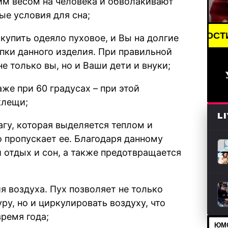
им весом на человека и обволакивают
ые условия для сна;
BREAKING NEWS /// НОВОСТИ (СМИ) /// СВ
купить одеяло пуховое, и Вы на долгие
пки данного изделия. При правильной
е только вы, но и Ваши дети и внуки;
же при 60 градусах – при этой
клещи;
L
агу, которая выделяется теплом и
о пропускает ее. Благодаря данному
 отдых и сон, а также предотвращается
я воздуха. Пух позволяет не только
у, но и циркулировать воздуху, что
время года;
ЮМО