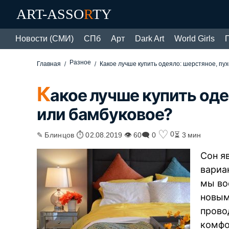
ART-ASSO
R
TY
Новости (СМИ)
СПб
Арт
Dark Art
World Girls
Разное
Главная
Какое лучше купить одеяло: шерстяное, пу
К
акое лучше купить оде
или бамбуковое?
♡
0
✎ Блинцов ⏱ 02.08.2019 👁 60
🗨 0
⏳ 3 мин
Сон я
вариа
мы во
новым
прово
комфо