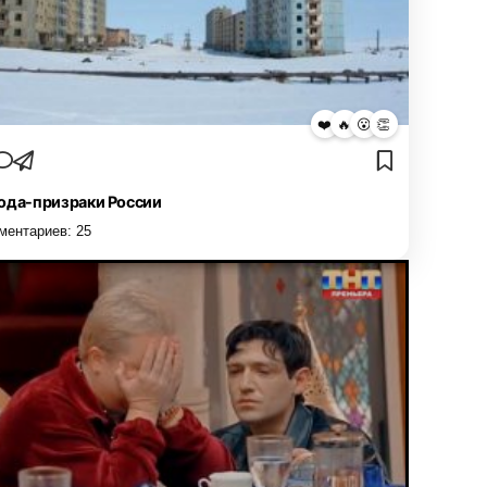
❤️
🔥
😮
👏
ода-призраки России
ментариев:
25