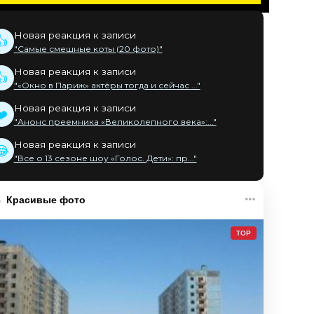
Новая реакция к записи
👍
"Самые смешные коты (20 фото)"
Новая реакция к записи
👍
"«Окно в Париж» актёры тогда и сейчас ..."
Новая реакция к записи
❤️
"Анонс преемника «Великолепного века»:..."
Новая реакция к записи
😂
"Все о 13 сезоне шоу «Голос. Дети»: пр..."
Красивые фото
TOP