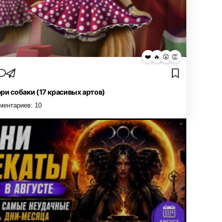
❤️
🔥
😮
👏
ри собаки (17 красивых артов)
ментариев:
10