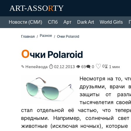
ART-ASSO
R
TY
Новости (СМИ)
СПб
Арт
Dark Art
World Girls
Разное
Главная
Очки Polaroid
О
чки Polaroid
♡
0
✎ Непейвода ⏱ 02.12.2013 👁 69
🗨 0
⏳ 1 мин
Несмотря на то, ч
друзьями, врачи 
защиты от разли
тысячелетия свое
стал отдельной её частью, что тепер
вредными. Например, солнечный свет
животные (исключая ночных), которые