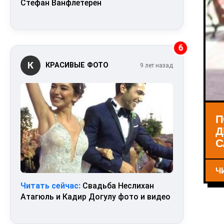
Стефан Ванфлетерен
6
К
КРАСИВЫЕ ФОТО
9 лет назад
П
Д
С
Ч
Читать сейчас:
Свадьба Неслихан
Атагюль и Кадир Догулу фото и видео