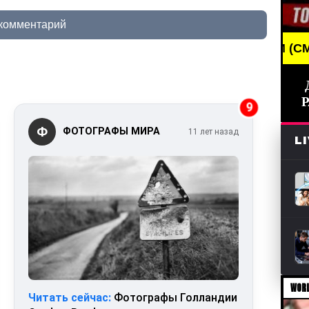
 комментарий
BREAKING NEWS /// НОВОСТИ (СМИ) /// СВЕ
9
Ф
ФОТОГРАФЫ МИРА
11 лет назад
L
WORL
Читать сейчас:
Фотографы Голландии