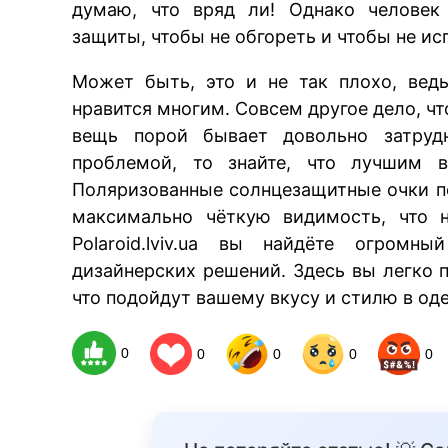
думаю, что вряд ли! Однако человек
защиты, чтобы не обгореть и чтобы не ис
Может быть, это и не так плохо, вед
нравится многим. Совсем другое дело, ч
вещь порой бывает довольно затрудн
проблемой, то знайте, что лучшим
Поляризованные солнцезащитные очки по
максимально чёткую видимость, что н
Polaroid.lviv.ua вы найдёте огромн
дизайнерских решений. Здесь вы легко 
что подойдут вашему вкусу и стилю в од
0
0
0
0
0