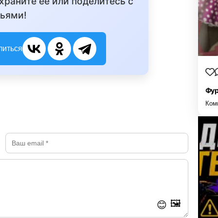
охраните её или поделитесь с
ьями!
литься
Фур
Ком
🖼️
😊