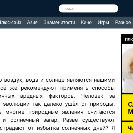
Плюс-сайз
Азия
Знаменитости
Кино
Игры
Разное
ПЛЮ
то воздух, вода и солнце являются нашими
всё же рекомендуют применять способы
чных вредных факторов. Человек за
С
й эволюции так далеко ушёл от природы,
М
ь многие природные явления считаются
 и солнечный загар. Разве существуют
 страдают от избытка солнечных дней? Я
Ч