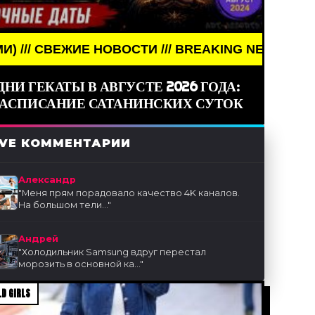
ЖИЕ НОВОСТИ /// BREAKING NEWS /// НОВОСТИ (С
ДНИ ГЕКАТЫ В АВГУСТЕ 2026 ГОДА:
РАСПИСАНИЕ САТАНИНСКИХ СУТОК
IVE КОММЕНТАРИИ
Александр
"
Меня прям порадовало качество 4K каналов.
На большом тели...
"
Андрей
"
Холодильник Samsung вдруг перестал
морозить в основной ка...
"
D GIRLS