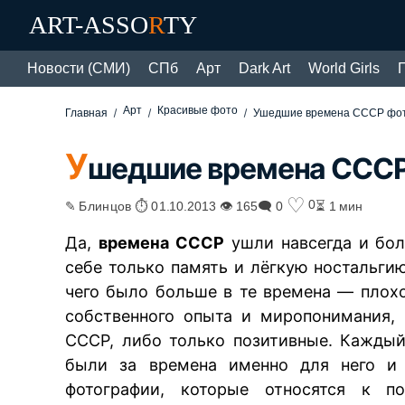
ART-ASSO
R
TY
Новости (СМИ)
СПб
Арт
Dark Art
World Girls
Арт
Красивые фото
Главная
Ушедшие времена СССР фо
У
шедшие времена СССР
♡
0
✎ Блинцов ⏱ 01.10.2013 👁 165
🗨 0
⏳ 1 мин
Да,
времена СССР
ушли навсегда и бол
себе только память и лёгкую ностальгию
чего было больше в те времена — плохо
собственного опыта и миропонимания,
СССР, либо только позитивные. Кажды
были за времена именно для него и 
фотографии, которые относятся к п