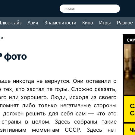
Плюс-сайз
Азия
Знаменитости
Кино
Игры
Разное
то
САМ
 фото
ьше никогда не вернутся. Они оставили о
 тех, кто застал те годы. Сложно сказать,
го или хорошего. Люди, исходя из своего
С
 помнят либо только негативные стороны
С
й должен решить для себя сам — что это
страны в целом. Здесь собраны такие
озитивным моментам СССР. Здесь нет
Ч