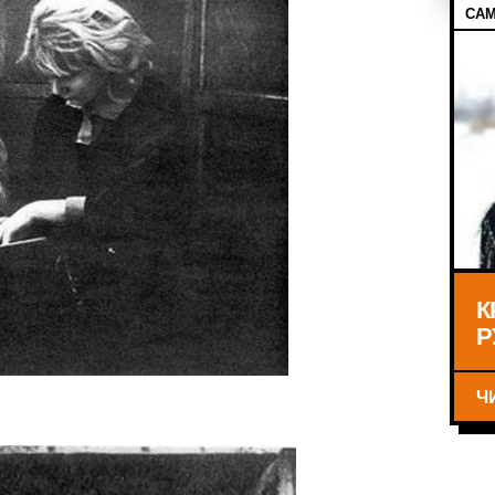
САМ
К
Р
Ч