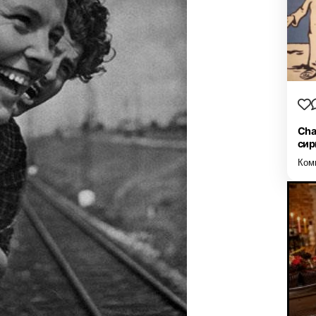
Cha
сир
Ком