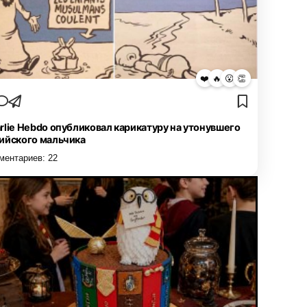
❤️
🔥
😮
👏
rlie Hebdo опубликовал карикатуру на утонувшего
ийского мальчика
ментариев:
22