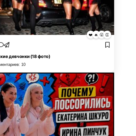
❤️
🔥
😮
👏
хие девчонки (18 фото)
ментариев:
10