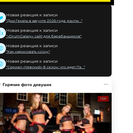
Новая реакция к записи
❤️
"Дни Гекаты в августе 2026 года: распи..."
Новая реакция к записи
👍
"«DrumGalaxy» сайт для барабанщиков"
Новая реакция к записи
😡
"Как нарисовать сосну"
Новая реакция к записи
😡
"Сериал «Невский» 8 сезон: что ждет Па..."
Горячие фото девушек
TOP