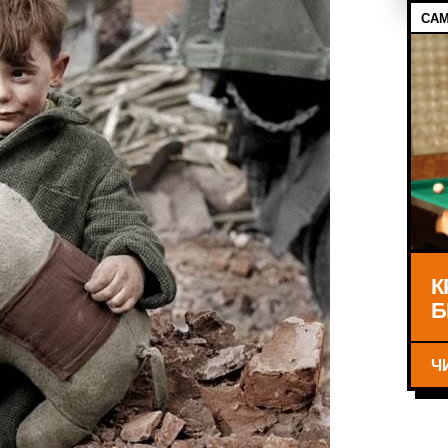
САМ
К
Б
Ч