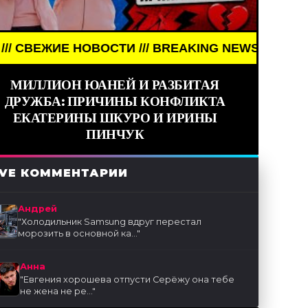
/// BREAKING NEWS /// НОВОСТИ (СМИ) /// СВЕЖ
МИЛЛИОН ЮАНЕЙ И РАЗБИТАЯ
ДРУЖБА: ПРИЧИНЫ КОНФЛИКТА
ЕКАТЕРИНЫ ШКУРО И ИРИНЫ
ПИНЧУК
IVE КОММЕНТАРИИ
Андрей
"
Холодильник Samsung вдруг перестал
морозить в основной ка...
"
Анна
"
Евгения хорошева отпусти Серёжу она тебе
не жена не ре...
"