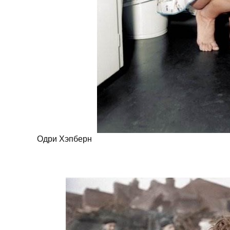
BREAKIN
Одри Хэпберн