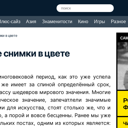
Плюс-сайз
Азия
Знаменитости
Кино
Игры
Разное
ки в цвете
САМ
 снимки в цвете
многовековой период, как это уже успела
ё же имеет за спиной определённый срок,
массу шедевров мирового значения. Многие
Р
ческое значение, запечатлели значимые
Ф
и для искусства, стоят столько же, что и
, а порой и вовсе бесценны. Ранее мы уже
льких постах, одним из которых является:
Ч