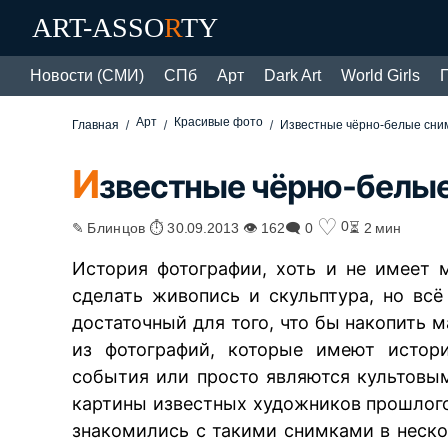
ART-ASSO
R
TY
Новости (СМИ)
СПб
Арт
Dark Art
World Girls
Арт
Красивые фото
Главная
Известные чёрно-белые сним
И
звестные чёрно-белые
♡
0
✎ Блинцов ⏱ 30.09.2013 👁 162
🗨 0
⏳ 2 мин
История фотографии, хоть и не имеет 
сделать живопись и скульптура, но вс
достаточный для того, что бы накопить 
из фотографий, которые имеют истори
события или просто являются культовым
картины известных художников прошлого
знакомились с такими снимками в неско