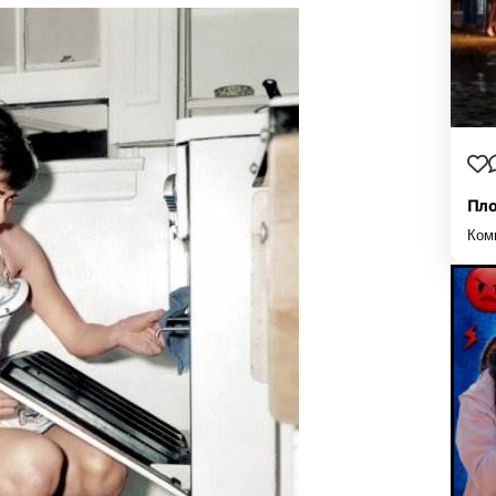
Пло
Ком