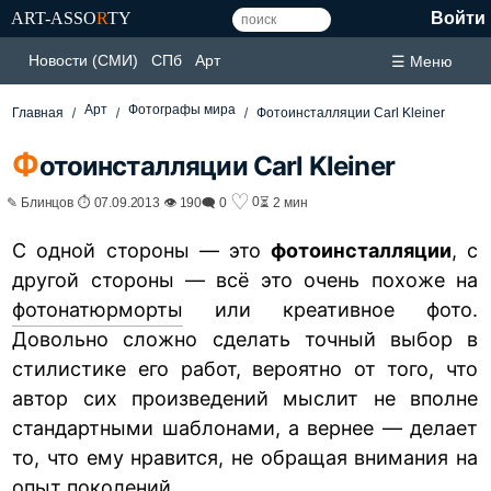
ART-ASSO
R
TY
Войти
Новости (СМИ)
СПб
Арт
☰ Меню
Арт
Фотографы мира
Главная
Фотоинсталляции Carl Kleiner
Ф
отоинсталляции Carl Kleiner
♡
0
✎ Блинцов ⏱ 07.09.2013 👁 190
🗨 0
⏳ 2 мин
С одной стороны — это
фотоинсталляции
, с
другой стороны — всё это очень похоже на
фотонатюрморты
или креативное фото.
Довольно сложно сделать точный выбор в
стилистике его работ, вероятно от того, что
автор сих произведений мыслит не вполне
стандартными шаблонами, а вернее — делает
то, что ему нравится, не обращая внимания на
опыт поколений.