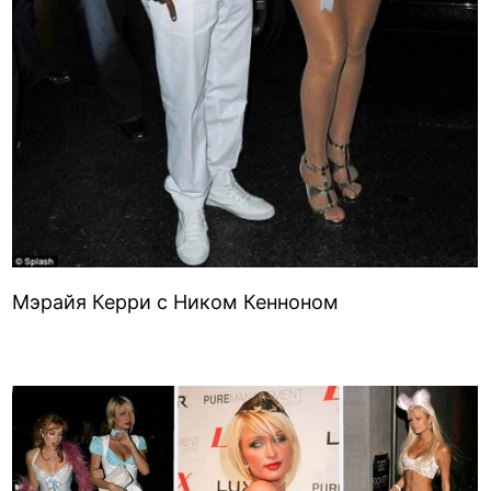
Мэрайя Керри с Ником Кенноном