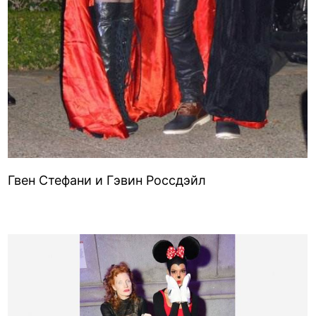
Гвен Стефани и Гэвин Россдэйл