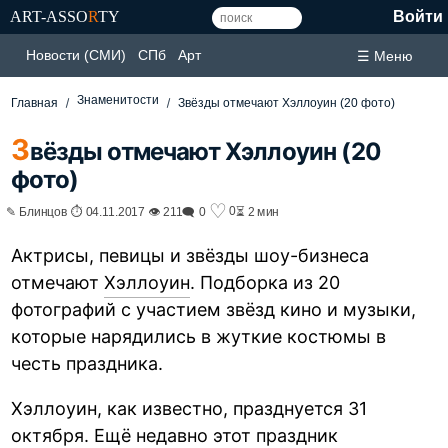
ART-ASSO
R
TY
Войти
Новости (СМИ)
СПб
Арт
☰ Меню
Знаменитости
Главная
Звёзды отмечают Хэллоуин (20 фото)
З
вёзды отмечают Хэллоуин (20
фото)
♡
0
✎ Блинцов ⏱ 04.11.2017 👁 211
🗨 0
⏳ 2 мин
Актрисы, певицы и звёзды шоу-бизнеса
отмечают
Хэллоуин
. Подборка из 20
фотографий с участием звёзд кино и музыки,
которые нарядились в жуткие костюмы в
честь праздника.
Хэллоуин, как известно, празднуется 31
октября. Ещё недавно этот праздник