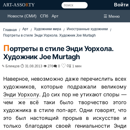
ART-ASSO
R
TY
Войти
Новости (СМИ)
СПб
Арт
☰ Меню
Арт
Художники мира
Иностранные художники
Главная
Портреты в стиле Энди Уорхола. Художник Joe Murtagh
П
ортреты в стиле Энди Уорхола.
Художник Joe Murtagh
♡
0
✎ Блинцов ⏱ 31.08.2013 👁 276
🗨 0
⏳ 1 мин
Наверное, невозможно даже перечислить всех
художников, которые подражали великому
Энди Уорхолу
. До сих пор не утихают споры —
чем же всё таки было творчество этого
художника в стиле поп-арт. Одни говорят, что
это был настоящий прорыв в искусстве и
только благодаря своей гениальности Энди