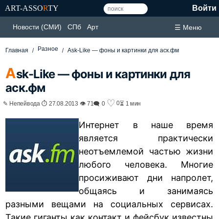
ART-ASSO
R
TY
Войти
Новости (СМИ)
СПб
Арт
☰ Меню
Разное
Главная
Ask-Like — фоны и картинки для аск.фм
A
sk-Like — фоны и картинки для
аск.фм
♡
0
✎ Непейвода ⏱ 27.08.2013 👁 71
🗨 0
⏳ 1 мин
Интернет в наше время
является практически
неотъемлемой частью жизни
любого человека. Многие
просиживают дни напролет,
общаясь и занимаясь
разными вещами на социальных сервисах.
Такие гиганты как контакт и фейсбук известны