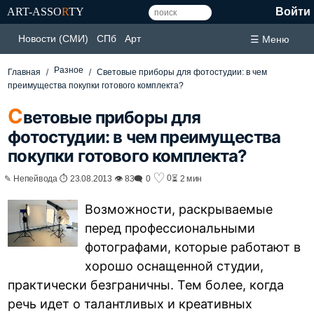
ART-ASSO
R
TY
Войти
Новости (СМИ)
СПб
Арт
☰ Меню
Разное
Главная
Световые приборы для фотостудии: в чем
преимущества покупки готового комплекта?
С
ветовые приборы для
фотостудии: в чем преимущества
покупки готового комплекта?
♡
0
✎ Непейвода ⏱ 23.08.2013 👁 83
🗨 0
⏳ 2 мин
Возможности, раскрываемые
перед профессиональными
фотографами, которые работают в
хорошо оснащенной студии,
практически безграничны. Тем более, когда
речь идет о талантливых и креативных