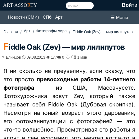
ART-ASSO
R
TY
Войти
Новости (СМИ)
СПб
Арт
☰ Меню
Арт
Фотографы мира
Главная
Fiddle Oak (Zev) — мир лилипутов
F
iddle Oak (Zev) — мир лилипутов
♡
0
✎ Блинцов ⏱ 09.08.2013 👁 177
🗨 0
⏳ 1 мин
Я ни сколько не преувеличу, если скажу, что
это просто
превосходные работы 14-летнего
фотографа
из США, Массачусетс.
Фотохудожника зовут Zev, который также
называет себя Fiddle Oak (Дубовая скрипка).
Несмотря на юный возраст этого дарования,
его
фотоманипуляции
с фотографией — это
что-то волшебное. Просматривая его работы я
вдруг и сам вспомнил, что мечтал когда-то в