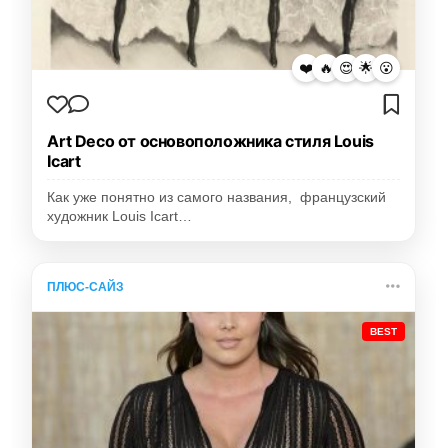
❤️
🔥
😍
🌟
😮
Art Deco от основоположника стиля Louis
Icart
Как уже понятно из самого названия, французский
художник Louis Icart…
ПЛЮС-САЙЗ
BEST