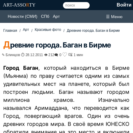
ART-ASSO
R
TY
Войти
Новости (СМИ)
СПб
Арт
☰ Меню
Арт
Красивые фото
Главная
Древние города. Баган в Бирме
Д
ревние города. Баган в Бирме
♡
0
✎ Блинцов ⏱ 28.12.2011 👁 212
🗨 0
⏳ 1 мин
Город Баган
, который находиться в Бирме
(Мьянма) по праву считается одним из самых
удивительных мест на планете, который был
построен людьми. Баган называют городом
миллиона храмов. Изначально
назывался Аримаддана, что переводится как
Город, повергающий врагов. Один из очень
древних городов мира. В своё время ЮНЕСКО
обратили внимание на это место и включили