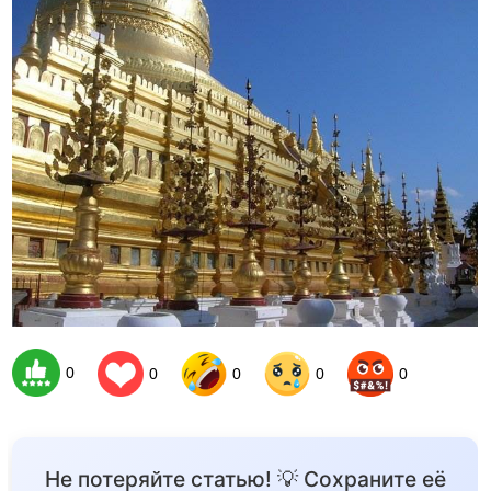
0
0
0
0
0
Не потеряйте статью! 💡 Сохраните её