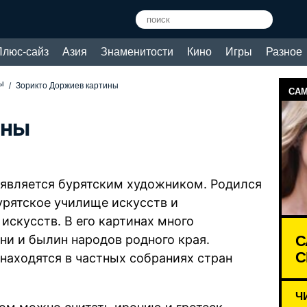
Плюс-сайз
Азия
Знаменитости
Кино
Игры
Разное
ы
Зорикто Доржиев картины
САМ
ины
 является бурятским художником. Родился
Бурятское училище искусств и
искусств. В его картинах много
С
ни и былин народов родного края.
С
 находятся в частных собраниях стран
Ч