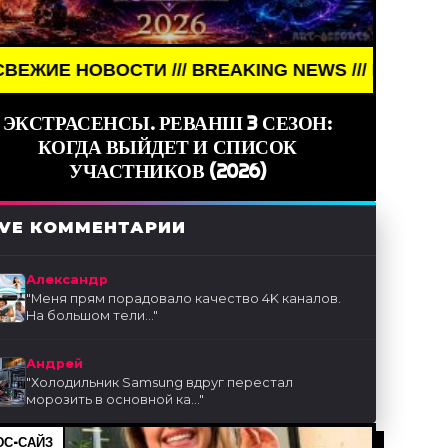
BREAKING NEWS /// НОВОСТИ (СМИ) /// СВЕЖИЕ Н
ЭКСТРАСЕНСЫ. РЕВАНШ 3 СЕЗОН:
КОГДА ВЫЙДЕТ И СПИСОК
УЧАСТНИКОВ (2026)
IVE КОММЕНТАРИИ
Александр
"
Меня прям порадовало качество 4K каналов.
На большом тели...
"
Андрей
"
Холодильник Samsung вдруг перестал
морозить в основной ка...
"
С-САЙЗ