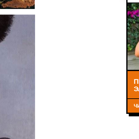
П
Э
Ч