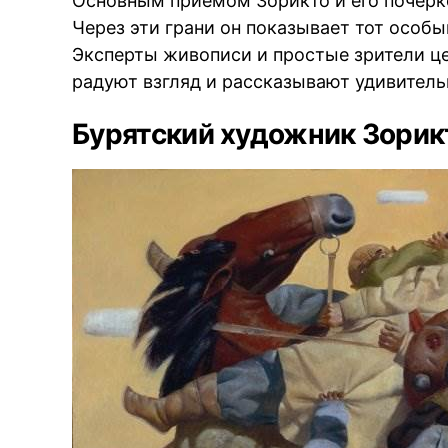
Основным приёмом Зорикто и его почерк
Через эти грани он показывает тот особы
Эксперты живописи и простые зрители це
радуют взгляд и рассказывают удивитель
Бурятский художник Зори