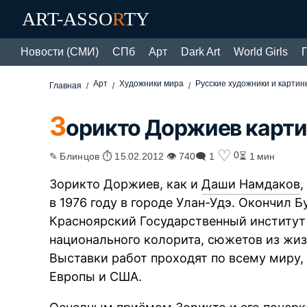
ART-ASSO
R
TY
Новости (СМИ)
СПб
Арт
Dark Art
World Girls
Арт
Художники мира
Русские художники и картин
Главная
З
орикто Доржиев карт
♡
0
✎ Блинцов ⏱ 15.02.2012 👁 740
🗨 1
⏳ 1 мин
Зорикто Доржиев, как и
Даши Намдаков
,
в 1976 году в городе Улан-Удэ. Окончил 
Красноярский Государственный институт 
национального колорита, сюжетов из жиз
Выставки работ проходят по всему миру,
Европы и США.