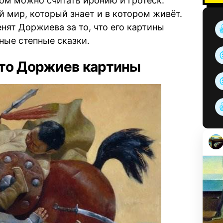
ом можно считать иронию и гротеск.
й мир, который знает и в котором живёт.
нят Доржиева за то, что его картины
ные степные сказки.
кто Доржиев картины