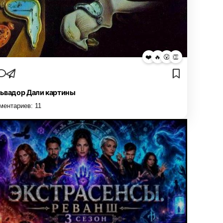
❤️
🔥
😮
👏
ьвадор Дали картины
ментариев:
11