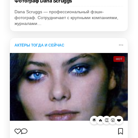
Фотограф Dana Scruggs
Dana Scruggs — профессиональный фэшн-
фотограф. Сотрудничает с крупными компаниями,
журналами…
АКТЁРЫ ТОГДА И СЕЙЧАС
HOT
🌟
🔥
👏
😮
❤️