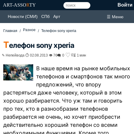
ART-ASSO
R
TY
Войти
Новости (СМИ)
СПб
Арт
☰ Меню
Разное
Главная
Телефон sony xperia
Т
елефон sony xperia
♡
0
✎ Непейвода ⏱ 02.08.2013 👁 76
🗨 0
⏳ 1 мин
В наше время на рынке мобильных
телефонов и смартфонов так много
предложений, что впору
растеряться даже человеку, который в этом
хорошо разбирается. Что уж там и говорить
про тех, кто в разнообразии телефонов
разбирается не очень, но хочет приобрести
действительно хороший телефон со всеми
необходимыми функциями. Кроме того,