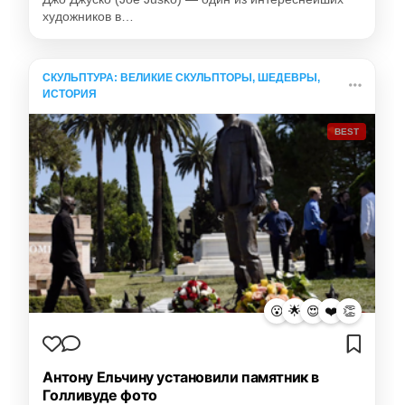
художников в…
СКУЛЬПТУРА: ВЕЛИКИЕ СКУЛЬПТОРЫ, ШЕДЕВРЫ,
ИСТОРИЯ
BEST
😮
🌟
😍
❤️
👏
Антону Ельчину установили памятник в
Голливуде фото