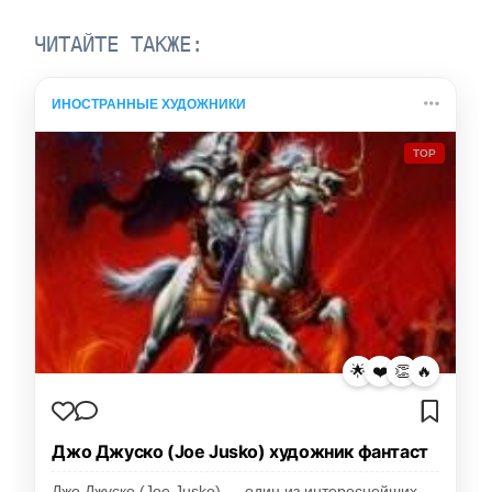
ЧИТАЙТЕ ТАКЖЕ:
ИНОСТРАННЫЕ ХУДОЖНИКИ
TOP
🌟
❤️
👏
🔥
Джо Джуско (Joe Jusko) художник фантаст
Джо Джуско (Joe Jusko) — один из интереснейших