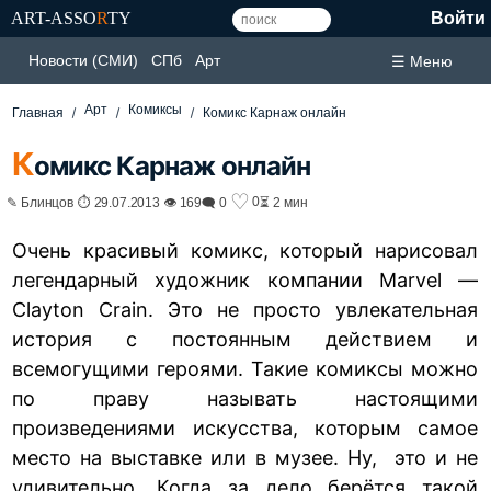
ART-ASSO
R
TY
Войти
Новости (СМИ)
СПб
Арт
☰ Меню
Арт
Комиксы
Главная
Комикс Карнаж онлайн
К
омикс Карнаж онлайн
♡
0
✎ Блинцов ⏱ 29.07.2013 👁 169
🗨 0
⏳ 2 мин
Очень красивый комикс, который нарисовал
легендарный художник компании Marvel —
Clayton Crain. Это не просто увлекательная
история с постоянным действием и
всемогущими героями. Такие комиксы можно
по праву называть настоящими
произведениями искусства, которым самое
место на выставке или в музее. Ну, это и не
удивительно. Когда за дело берётся такой