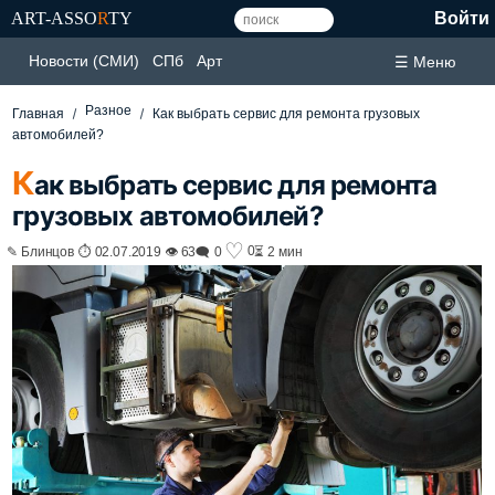
ART-ASSO
R
TY
Войти
Новости (СМИ)
СПб
Арт
☰ Меню
Разное
Главная
Как выбрать сервис для ремонта грузовых
автомобилей?
К
ак выбрать сервис для ремонта
грузовых автомобилей?
♡
0
✎ Блинцов ⏱ 02.07.2019 👁 63
🗨 0
⏳ 2 мин