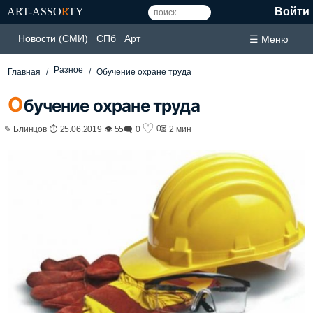
ART-ASSO
R
TY
Войти
Новости (СМИ)
СПб
Арт
☰ Меню
Разное
Главная
Обучение охране труда
О
бучение охране труда
♡
0
✎ Блинцов ⏱ 25.06.2019 👁 55
🗨 0
⏳ 2 мин