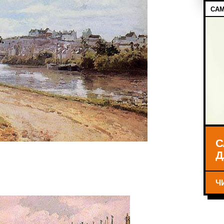
САМ
С
Д
Ч