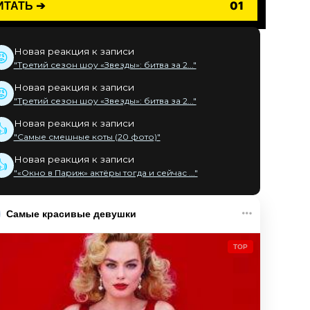
ИТАТЬ ➔
01
Новая реакция к записи
😡
"Третий сезон шоу «Звезды»: битва за 2..."
Новая реакция к записи
😡
"Третий сезон шоу «Звезды»: битва за 2..."
Новая реакция к записи
👍
"Самые смешные коты (20 фото)"
Новая реакция к записи
👍
"«Окно в Париж» актёры тогда и сейчас ..."
Самые красивые девушки
TOP