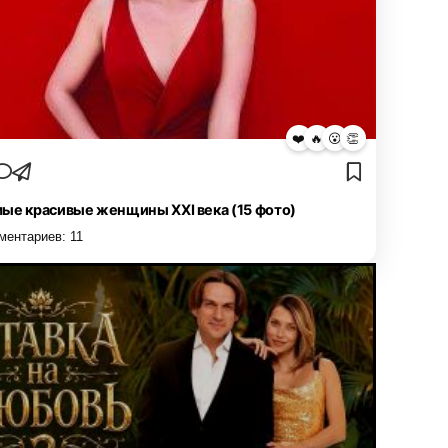
❤️
🔥
😮
👏
ые красивые женщины XXI века (15 фото)
ментариев:
11