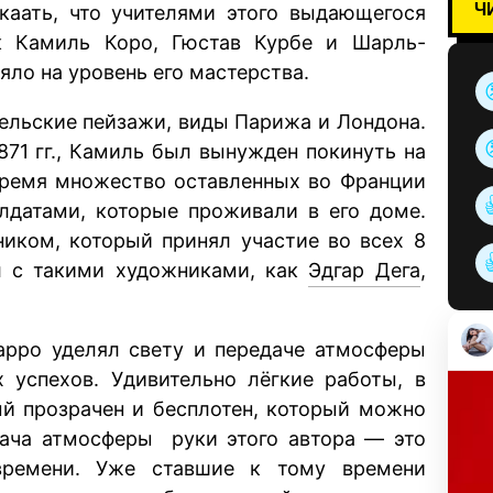
Ч
каать, что учителями этого выдающегося
к Камиль Коро, Гюстав Курбе и Шарль-
яло на уровень его мастерства.
ельские пейзажи, виды Парижа и Лондона.
871 гг., Камиль был вынужден покинуть на
 время множество оставленных во Франции
датами, которые проживали в его доме.
иком, который принял участие во всех 8
л с такими художниками, как
Эдгар Дега
,
арро уделял свету и передаче атмосферы
х успехов. Удивительно лёгкие работы, в
ый прозрачен и бесплотен, который можно
дача атмосферы руки этого автора — это
времени. Уже ставшие к тому времени