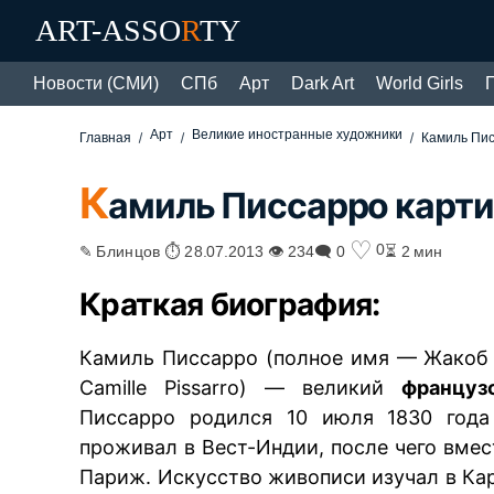
ART-ASSO
R
TY
Новости (СМИ)
СПб
Арт
Dark Art
World Girls
Арт
Великие иностранные художники
Главная
Камиль Пи
К
амиль Писсарро карт
♡
0
✎ Блинцов ⏱ 28.07.2013 👁 234
🗨 0
⏳ 2 мин
Краткая биография:
Камиль Писсарро (полное имя — Жакоб
Camille Pissarro) — великий
француз
Писсарро родился 10 июля 1830 года
проживал в Вест-Индии, после чего вмес
Париж. Искусство живописи изучал в Ка