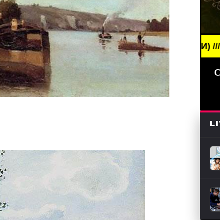
NG NEWS /// НОВОСТИ (СМИ) /// СВЕЖИЕ НОВОСТИ
С
L