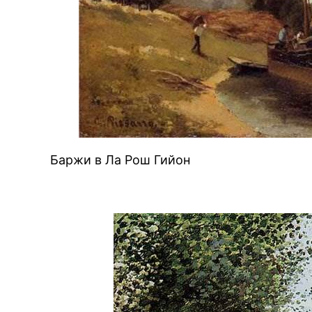
BREAKI
Баржи в Ла Рош Гийон