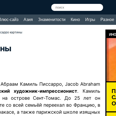
Плюс-сайз
Азия
Знаменитости
Кино
Игры
Разное
ссарро картины
ИНО
ины
 Абраам Камиль Писсарро, Jacob Abraham
П
ский художник-импрессионист
. Камиль
С
 на острове Сент-Томас. До 25 лет он
О
те со всей семьёй переехал во Францию, в
ракасе, а также парижской школе изящных