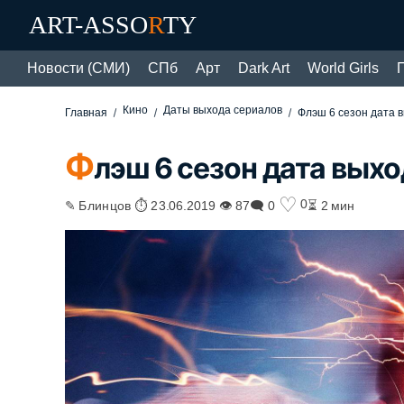
ART-ASSO
R
TY
Новости (СМИ)
СПб
Арт
Dark Art
World Girls
Кино
Даты выхода сериалов
Главная
Флэш 6 сезон дата 
Ф
лэш 6 сезон дата вых
♡
0
✎ Блинцов ⏱ 23.06.2019 👁 87
🗨 0
⏳ 2 мин