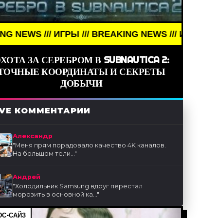
ИГРЫ /// BREAKING NEWS /// ИГРЫ ///
ХОТА ЗА СЕРЕБРОМ В SUBNAUTICA 2:
ТОЧНЫЕ КООРДИНАТЫ И СЕКРЕТЫ
ДОБЫЧИ
IVE КОММЕНТАРИИ
Александр
"
Меня прям порадовало качество 4K каналов.
На большом тели...
"
Андрей
"
Холодильник Samsung вдруг перестал
морозить в основной ка...
"
С-САЙЗ