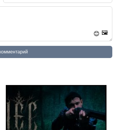
🖼️
😊
 комментарий