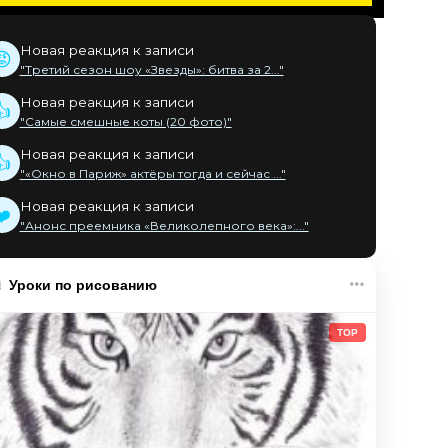
Новая реакция к записи
😡
"Третий сезон шоу «Звезды»: битва за 2..."
Новая реакция к записи
👍
"Самые смешные коты (20 фото)"
Новая реакция к записи
👍
"«Окно в Париж» актёры тогда и сейчас ..."
Новая реакция к записи
❤️
"Анонс преемника «Великолепного века»:..."
Уроки по рисованию
TOP