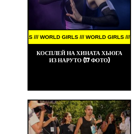
// WORLD GIRLS /// WORLD GIRLS /// WORLD GIRLS
// ОБЗОРЫ ФИЛЬМОВ /// КИНО /// ОБЗОРЫ ФИЛЬМО
КОСПЛЕЙ НА ХИНАТА ХЬЮГА
ИЗ НАРУТО (17 ФОТО)