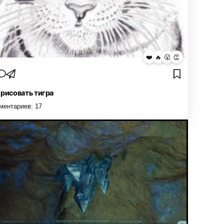
❤️
🔥
😮
👏
 рисовать тигра
ментариев:
17