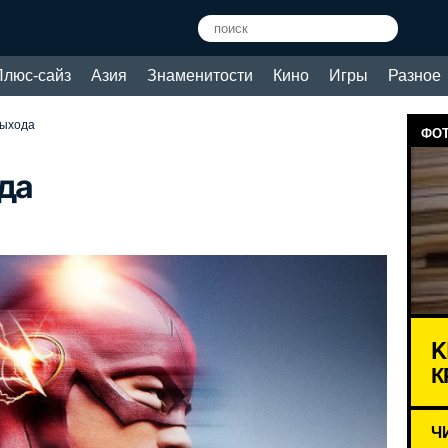
Плюс-сайз
Азия
Знаменитости
Кино
Игры
Разное
выхода
ФОТ
ода
K
К
Ч