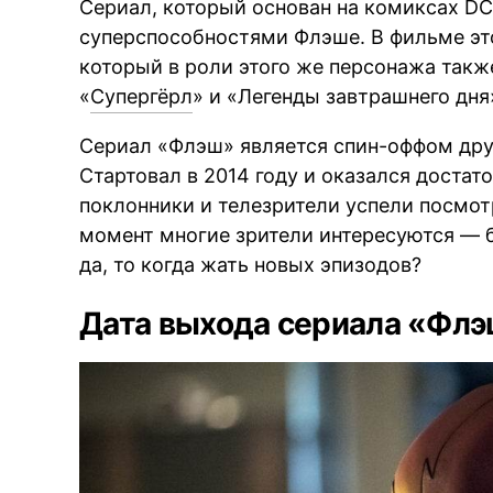
Сериал, который основан на комиксах DC 
суперспособностями Флэше. В фильме это
который в роли этого же персонажа также
«
Супергёрл
» и «Легенды завтрашнего дня
Сериал «Флэш» является спин-оффом друг
Стартовал в 2014 году и оказался доста
поклонники и телезрители успели посмот
момент многие зрители интересуются — б
да, то когда жать новых эпизодов?
Дата выхода сериала «Флэ