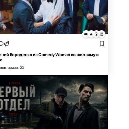
❤️
🔥
😮
👏
ений Бороденко из Comedy Woman вышел замуж
то
ментариев:
23