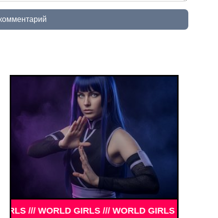
 комментарий
АМЕНИТОСТИ /// WORLD GIRLS /// ДЕВУШКИ ЗНАМ
WORLD GIRLS /// WORLD GIRLS /// WORLD GIRLS //