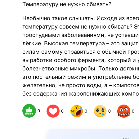
Температуру не нужно сбивать?
Необычно такое слышать. Исходя из всег
температуру совсем не нужно сбивать? Э
простудными заболеваниями, не успевшим
лёгкие. Высокая температура – это защит
силам самому справиться с обычной прос
выработки особого фермента, который и 
болезнетворные микробы. Только должн
это постельный режим и употребление б
желательно, не просто воды, а – компотов
без содержания жаропонижающих компо
0
0
0
0
0