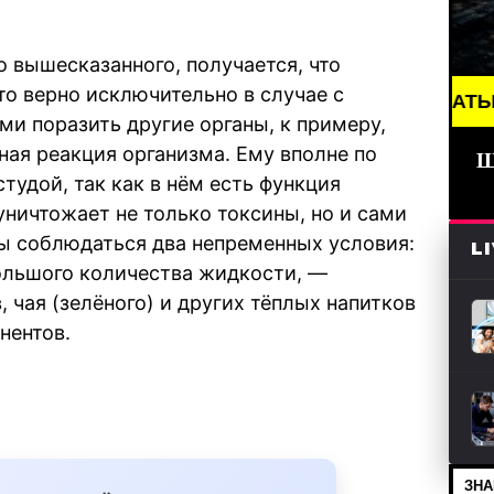
о вышесказанного, получается, что
то верно исключительно в случае с
BREAKING NEWS /// КИНО /// ДАТЫ ВЫХОДА СЕР
и поразить другие органы, к примеру,
ная реакция организма. Ему вполне по
Ш
тудой, так как в нём есть функция
уничтожает не только токсины, но и сами
ы соблюдаться два непременных условия:
L
ольшого количества жидкости, —
, чая (зелёного) и других тёплых напитков
нентов.
ЗНА