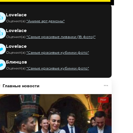
Lovelace
👍
Оценил(а)
"Аниме арт демоны"
Lovelace
👍
Оценил(а)
"Самые красивые ливанки (18 фото)"
Lovelace
❤️
Оценил(а)
"Самые красивые кубинки фото"
Блинцов
❤️
Оценил(а)
"Самые красивые кубинки фото"
Главные новости
TOP