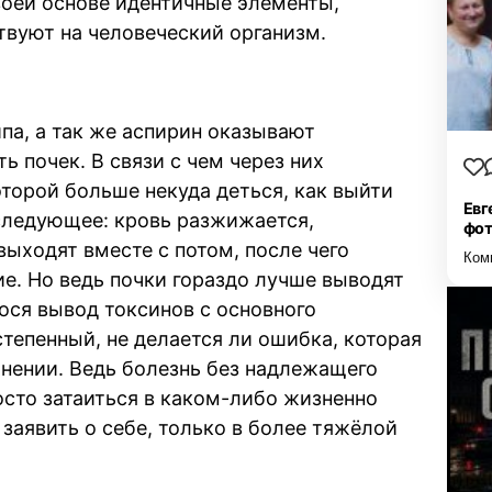
оей основе идентичные элементы,
твуют на человеческий организм.
ипа, а так же аспирин оказывают
 почек. В связи с чем через них
торой больше некуда деться, как выйти
Евг
 следующее: кровь разжижается,
фо
ыходят вместе с потом, после чего
Ком
е. Но ведь почки гораздо лучше выводят
ося вывод токсинов с основного
тепенный, не делается ли ошибка, которая
нении. Ведь болезнь без надлежащего
сто затаиться в каком-либо жизненно
заявить о себе, только в более тяжёлой