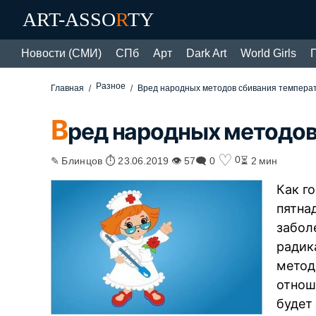
ART-ASSO
R
TY
Новости (СМИ)
СПб
Арт
Dark Art
World Girls
Разное
Главная
Вред народных методов сбивания темпера
В
ред народных методов
♡
0
✎ Блинцов ⏱ 23.06.2019 👁 57
🗨 0
⏳ 2 мин
Как г
пятна
забол
радик
метод
отнош
будет