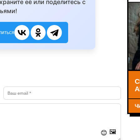
охраните её или поделитесь с
ьями!
литься
С
А
Ч
🖼️
😊