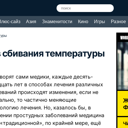
Плюс-сайз
Азия
Знаменитости
Кино
Игры
Разное
туры
WORL
 сбивания температуры
оворят сами медики, каждые десять-
дцать лет в способах лечения различных
еваний происходят изменения, если не
Ж
ально, то частично меняющие
Ф
ологию лечения. Но, казалось бы, в
ении простудных заболеваний медицина
 «традиционной», по крайней мере, ещё
Ч