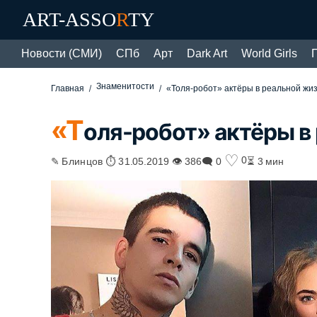
ART-ASSO
R
TY
Новости (СМИ)
СПб
Арт
Dark Art
World Girls
Знаменитости
Главная
«Толя-робот» актёры в реальной жи
«Т
оля-робот» актёры в
♡
0
✎ Блинцов ⏱ 31.05.2019 👁 386
🗨 0
⏳ 3 мин