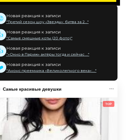
Новая реакция к записи
😡
"Третий сезон шоу «Звезды»: битва за 2..."
Новая реакция к записи
👍
"Самые смешные коты (20 фото)"
Новая реакция к записи
👍
"«Окно в Париж» актёры тогда и сейчас ..."
Новая реакция к записи
❤️
"Анонс преемника «Великолепного века»:..."
Самые красивые девушки
TOP