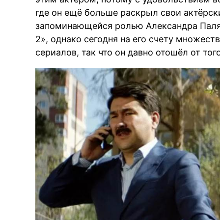
где он ещё больше раскрыл свои актёрск
запоминающейся ролью Александра Паля 
2», однако сегодня на его счету множес
сериалов, так что он давно отошёл от тог