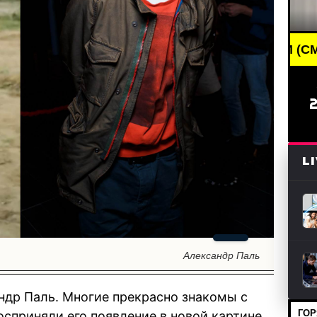
NG NEWS /// НОВОСТИ (СМИ) /// СВЕЖИЕ НОВОСТИ
L
Александр Паль
ндр Паль. Многие прекрасно знакомы с
ГОР
сприняли его появление в новой картине,