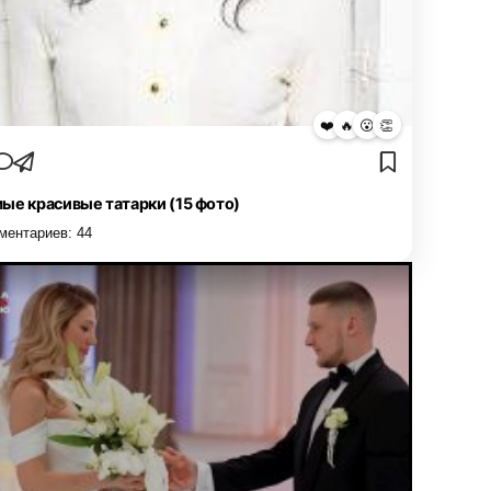
❤️
🔥
😮
👏
ые красивые татарки (15 фото)
ментариев:
44