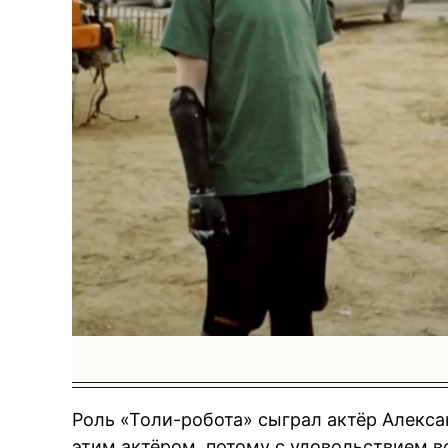
BREAKI
Роль «Толи-робота» сыграл актёр Алекса
этим актёром, потому с удовольствием во