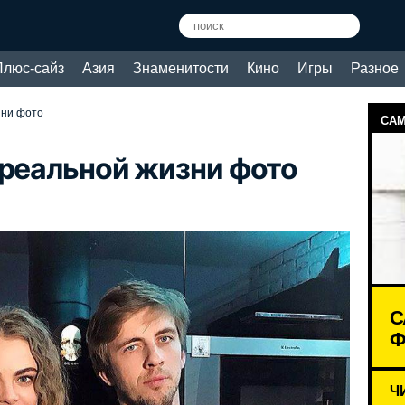
Плюс-сайз
Азия
Знаменитости
Кино
Игры
Разное
зни фото
САМ
 реальной жизни фото
С
Ф
Ч