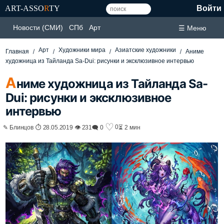
ART-ASSO
R
TY
Войти
Новости (СМИ)
СПб
Арт
☰ Меню
Арт
Художники мира
Азиатские художники
Главная
Аниме
художница из Тайланда Sa-Dui: рисунки и эксклюзивное интервью
А
ниме художница из Тайланда Sa-
Dui: рисунки и эксклюзивное
интервью
♡
0
✎ Блинцов ⏱ 28.05.2019 👁 231
🗨 0
⏳ 2 мин